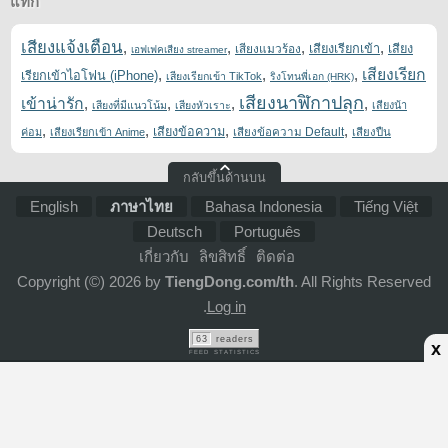
แท็ก
เสียงแจ้งเตือน
,
,
,
,
เสียงเรียกเข้า
เสียง
เสียงแมวร้อง
เอฟเฟคเสียง streamer
,
,
,
เสียงเรียก
เรียกเข้าไอโฟน (iPhone)
เสียงเรียกเข้า TikTok
ริงโทนพี่เอก (HRK)
เสียงนาฬิกาปลุก
เข้าน่ารัก
,
,
,
,
เสียงที่มีแนวโน้ม
เสียงหัวเราะ
เสียงน้า
,
,
,
,
เสียงข้อความ
เสียงข้อความ Default
ค่อม
เสียงเรียกเข้า Anime
เสียงปืน
กลับขึ้นด้านบน
English
ภาษาไทย
Bahasa Indonesia
Tiếng Việt
Deutsch
Português
เกี่ยวกับ
ลิขสิทธิ์
ติดต่อ
Copyright (©) 2026 by
TiengDong.com/th
. All Rights Reserved
.
Log in
63
readers
x
FEED STATISTICS
ADS Bottom