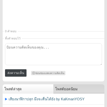
0 คำตอบ
ทิ้งคำตอบไว้
ซ่อนช่องแสดงความคิดเห็น
โพสต์ล่าสุด
โพสต์ยอดนิยม
เสียงนาฬิกาปลุก มึงจะตื่นได้ยัง by KaKmanYOSY