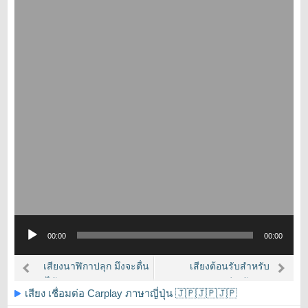
Audio
00:00
00:00
Player
เสียงนาฬิกาปลุก มึงจะตื่น
เสียงต้อนรับสำหรับ
ได้ยัง by KaKmanYOSY
CarPlay (เสียงผู้ชาย)
เสียง เชื่อมต่อ Carplay ภาษาญี่ปุ่น 🇯🇵🇯🇵🇯🇵