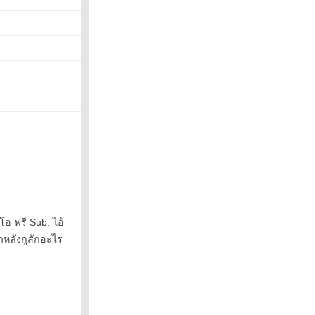
ีโอ ฟรี Sub: ไอ้
่าหลังกูสักอะไร