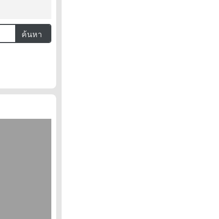
ค้นหา