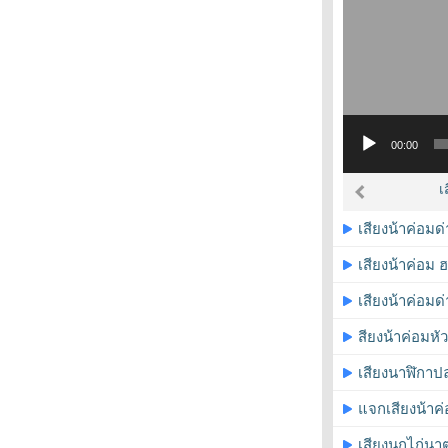
Audio
00:00
Player
เ
เสียงน้าค่อมด่
เสียงน้าค่อม 
เสียงน้าค่อมด
สียงน้าค่อมหั
เสียงนาฬิกาป
แจกเสียงน้าค
เสียงนกไก่นา