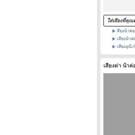
สียงน้าค่
เสียงน้าค
เสียงอุบ๊ะ
เสียงด่า น้าค