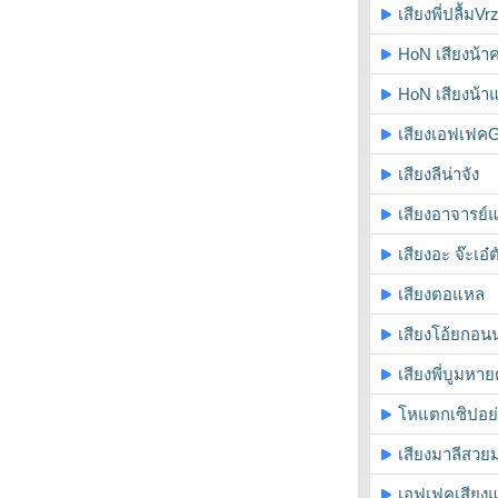
เสียงพี่ปลื้ม
HoN เสียงน้าค
HoN เสียงน้า
เสียงเอฟเฟคG
เสียงลีน่าจัง
เสียงอาจารย์
เสียงอะ จ๊ะเอ๋
เสียงตอแหล
เสียงโอ้ยกอนน
เสียงพี่บูมหาย
โหแตกเซิปอย่
เสียงมาลีสวย
เอฟเฟคเสียงแ