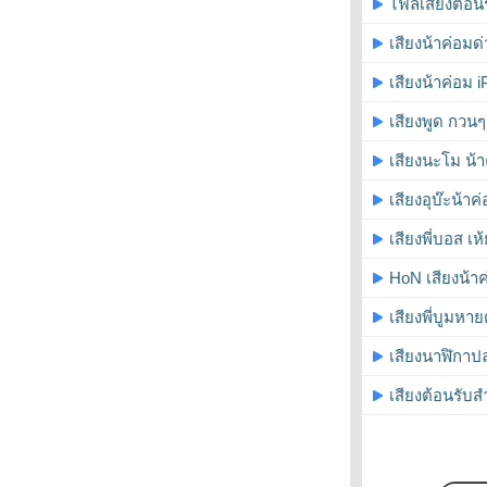
ไฟล์เสียงต้อน
เสียงน้าค่อมด
เสียงน้าค่อม 
เสียงพูด กวนๆ
เสียงนะโม น้า
เสียงอุบ๊ะน้าค
เสียงพี่บอส เห
HoN เสียงน้าค
เสียงพี่บูมหาย
เสียงนาฬิกาป
เสียงต้อนรับส