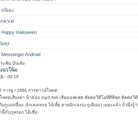
น อนิเมะ
ลกคาเฟ่
ยง Happy Halloween
่มคุง
น Messenger Android
ระพัน บันเทิง
งแนวโน้ม
KB -
00:19
2 การดู / 1885 การดาวน์โหลด
โหลดเสียงด่า น้าค่อม mp3 4sh เสียงเอฟเฟค ตัดต่อวิดีโอที่ดีที่สุด ตัดต่อวิด
ี้กับกูแบบนี้นะ นักเลงเหรอ ไอ้เหี้ย สายนักเลงน่ะกูเดินมา เยอะแล้ว ถ้ามึงรู้ว
านี้กับกูหรอก ไอ้เชี่ย