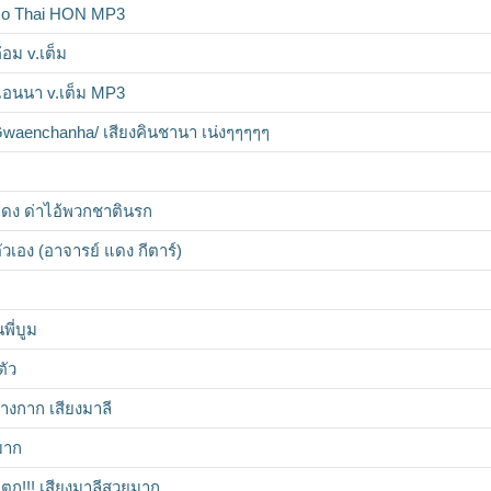
Vrzo Thai HON MP3
่อม v.เต็ม
แอนนา v.เต็ม MP3
waenchanha/ เสียงคินชานา เน่งๆๆๆๆๆ
แดง ด่าไอ้พวกชาตินรก
ตัวเอง (อาจารย์ แดง กีตาร์)
พี่บูม
ตัว
างกาก เสียงมาลี
มาก
ตก!!! เสียงมาลีสวยมาก