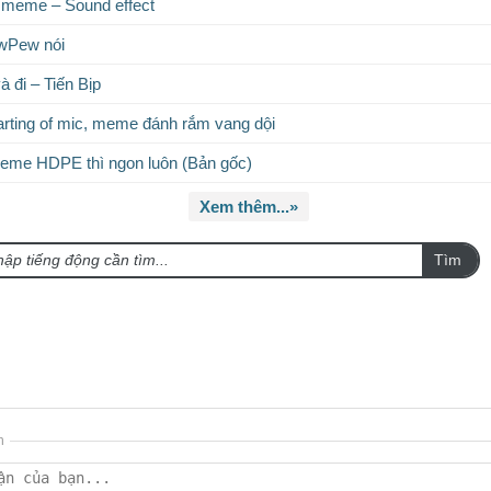
 meme – Sound effect
wPew nói
à đi – Tiến Bịp
rting of mic, meme đánh rắm vang dội
eme HDPE thì ngon luôn (Bản gốc)
Xem thêm...»
Tìm
n