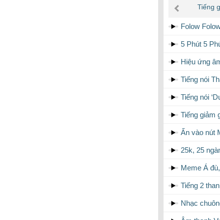
âm
Tiếng 
thanh
Folow Folow
5 Phút 5 Ph
Hiệu ứng âm
Tiếng nói T
Tiếng nói ‘D
Tiếng giảm 
Ấn vào nút 
25k, 25 ngà
Meme Á đù, 
Tiếng 2 tha
Nhạc chuôn