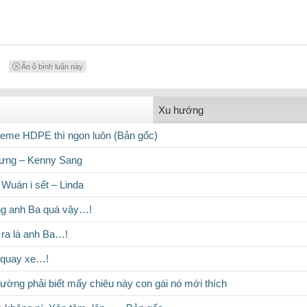
Ẩn ô bình luận này
Xu hướng
eme HDPE thì ngon luôn (Bản gốc)
cưng – Kenny Sang
uán i sết – Linda
ng anh Ba quá vậy…!
ra là anh Ba…!
 quay xe…!
đường phải biết mấy chiêu này con gái nó mới thích