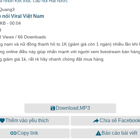
i nhộn Kết thúc câu nói Hài hước
Quang3
 nói Viral Việt Nam
 KB -
00:04
3
 Views / 66 Downloads
g nam và nữ đồng thanh hô to 1K (giảm giá còn 1 ngàn) nhiều lần khi 
àng online điều này giúp nhấn mạnh với người xem livestream bán hàng
g giảm giá 1k, rất rẻ hãy nhanh chóng đặt mua hàng.
Download.MP3
Thêm vào yêu thích
Chia sẻ Faceboo
Copy link
Báo cáo bài viết