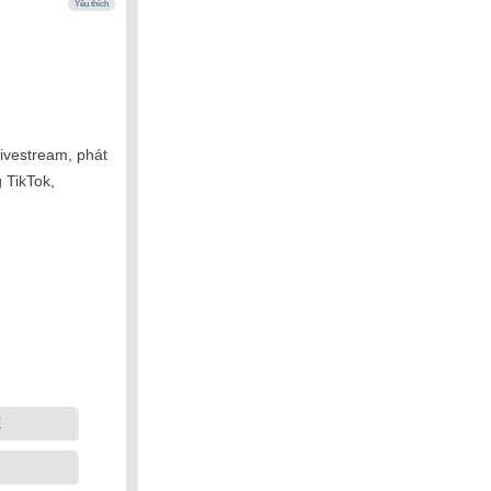
Yêu thích
livestream, phát
 TikTok,
k