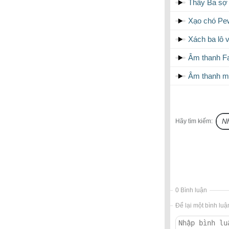
Thầy Ba sợ
Xạo chó Pe
Xách ba lô v
Âm thanh Fa
Âm thanh m
Hãy tìm kiếm:
0 Bình luận
Để lại một bình luậ