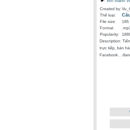
Âm thanh Vu
Created by:
Vu_
Câu
Thể loại:
File size:
185
Format:
.mp
Popularity:
1880
Description:
Tiến
trực tiếp, bán h
Facebook... đan