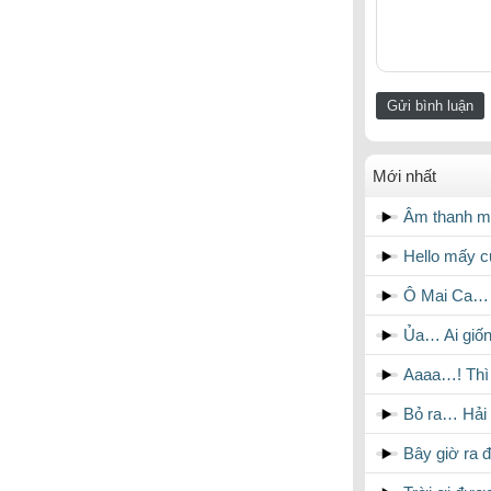
Mới nhất
Âm thanh m
Hello mấy 
Ô Mai Ca… W
Ủa… Ai giố
Aaaa…! Thì 
Bỏ ra… Hải
Bây giờ ra 