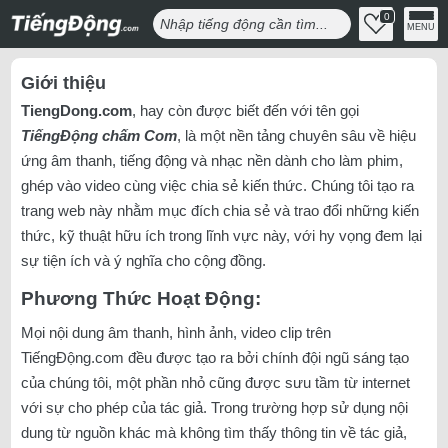
0
MENU
Giới thiệu
TiengDong.com
, hay còn được biết đến với tên gọi
TiếngĐộng chấm Com
, là một nền tảng chuyên sâu về hiệu
ứng âm thanh, tiếng động và nhạc nền dành cho làm phim,
ghép vào video cùng việc chia sẻ kiến thức. Chúng tôi tạo ra
trang web này nhằm mục đích chia sẻ và trao đổi những kiến
thức, kỹ thuật hữu ích trong lĩnh vực này, với hy vọng đem lại
sự tiện ích và ý nghĩa cho cộng đồng.
Phương Thức Hoạt Động:
Mọi nội dung âm thanh, hình ảnh, video clip trên
TiếngĐộng.com đều được tạo ra bởi chính đội ngũ sáng tạo
của chúng tôi, một phần nhỏ cũng được sưu tầm từ internet
với sự cho phép của tác giả. Trong trường hợp sử dụng nội
dung từ nguồn khác mà không tìm thấy thông tin về tác giả,