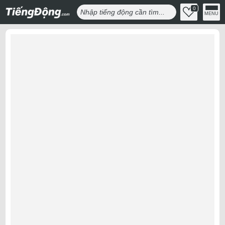
0
MENU