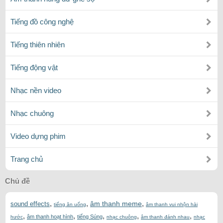
Tiếng đồ công nghệ
Tiếng thiên nhiên
Tiếng động vật
Nhạc nền video
Nhạc chuông
Video dựng phim
Trang chủ
Chủ đề
,
,
,
âm thanh meme
sound effects
tiếng ăn uống
âm thanh vui nhộn hài
,
,
,
,
,
âm thanh hoạt hình
tiếng Súng
hước
nhạc chuông
âm thanh đánh nhau
nhạc