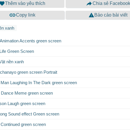
Thêm vào yêu thích
Chia sẻ Faceboo
Copy link
Báo cáo bài viết
ền xanh
 Animation Accents green screen
Life Green Screen
Vật nền xanh
hanayo green screen Portrait
 Man Laughing In The Dark green screen
in Dance Meme green screen
son Laugh green screen
ong Sound effect Green screen
 Continued green screen