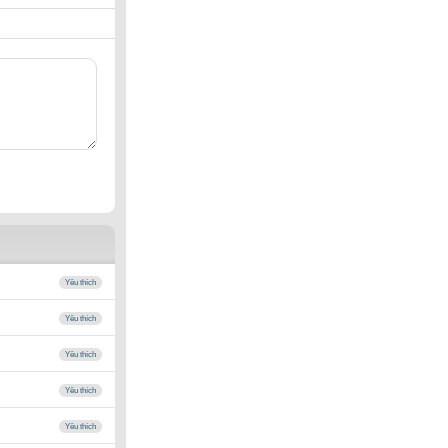
Yêu thích
Yêu thích
Yêu thích
Yêu thích
Yêu thích