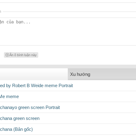
n
Ẩn ô bình luận này
Xu hướng
ted by Robert B Weide meme Portrait
 Me meme
hanayo green screen Portrait
chana green screen
chana (Bản gốc)