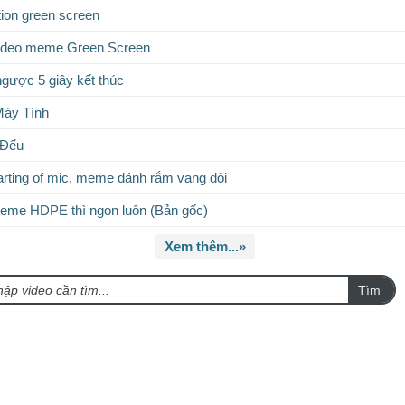
ion green screen
ideo meme Green Screen
gược 5 giây kết thúc
Máy Tính
 Đểu
rting of mic, meme đánh rắm vang dội
eme HDPE thì ngon luôn (Bản gốc)
Xem thêm...»
Tìm