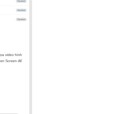
Yêu thích
Yêu thích
Yêu thích
ọa video hình
een Screen để