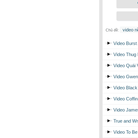
video n
Chủ đề:
Video Burst
Video Thug 
Video Quái 
Video Gwenc
Video Black
Video Coff
Video Jame
True and Wr
Video To Be