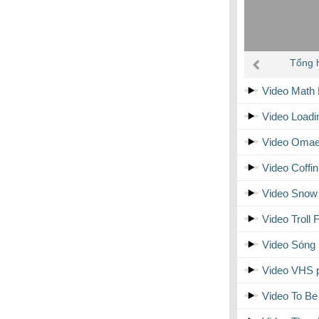
Tổng h
Video Math 
Video Loadi
Video Omae
Video Coff
Video Snow 
Video Troll
Video Sóng
Video VHS p
Video To Be