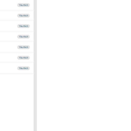
Yêu thích
Yêu thích
Yêu thích
Yêu thích
Yêu thích
Yêu thích
Yêu thích