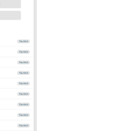
k
Yêu thích
Yêu thích
Yêu thích
Yêu thích
Yêu thích
Yêu thích
Yêu thích
Yêu thích
Yêu thích