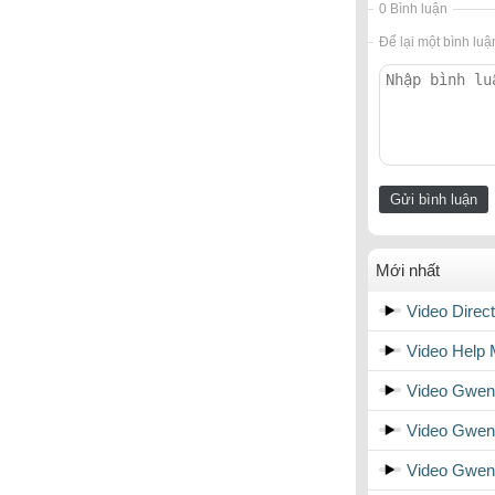
0 Bình luận
Để lại một bình luậ
Mới nhất
Video Direc
Video Help
Video Gwenc
Video Gwen
Video Gwen