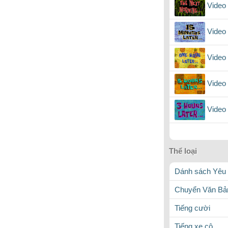
Video 
Video 
Video 
Video 
Video 
Thể loại
Dánh sách Yêu 
Chuyển Văn Bản
Tiếng cười
Tiếng xe cộ