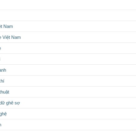
iệt Nam
 Việt Nam
e
i
anh
hí
thuật
dữ ghê sợ
nghệ
n