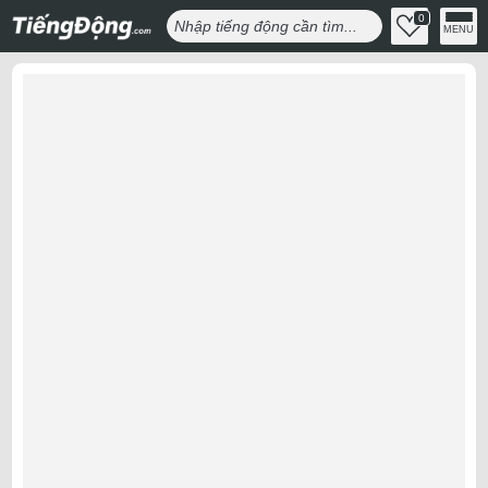
0
MENU