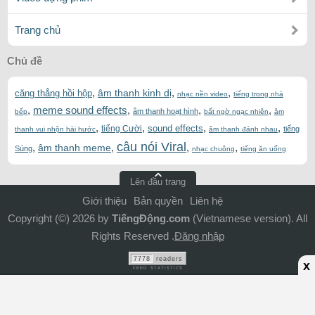
Trang chủ
Chủ đề
,
,
,
âm thanh kinh dị
căng thẳng hồi hộp
nhạc nền video
tiếng trong nhà
,
meme sound effects
,
,
,
âm thanh hoạt hình
bếp
bất ngờ ngạc nhiên
âm
,
,
,
,
sound effects
tiếng Cười
tiếng
thanh vui nhộn hài hước
âm thanh đánh nhau
câu nói Viral
,
,
,
,
âm thanh meme
Súng
nhạc chuông
tiếng ăn uống
Lên đầu trang
Giới thiệu
Bản quyền
Liên hệ
Copyright (©) 2026 by
TiếngĐộng.com
(Vietnamese version). All
Rights Reserved .
Đăng nhập
7778
readers
x
FEED STATISTICS
ADS Bottom