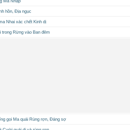
g Ma Nhập
nh hồn, Địa ngục
ma Nhai xác chết Kinh dị
i trong Rừng vào Ban đêm
ếng gọi Ma quái Rùng rợn, Đáng sợ
 Cười quái dị và rùng rợn