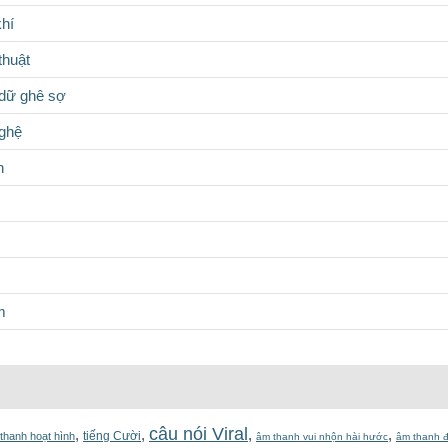
hí
thuật
dữ ghê sợ
nghệ
n
m
câu nói Viral
,
,
,
,
tiếng Cười
thanh hoạt hình
âm thanh vui nhộn hài hước
âm thanh 