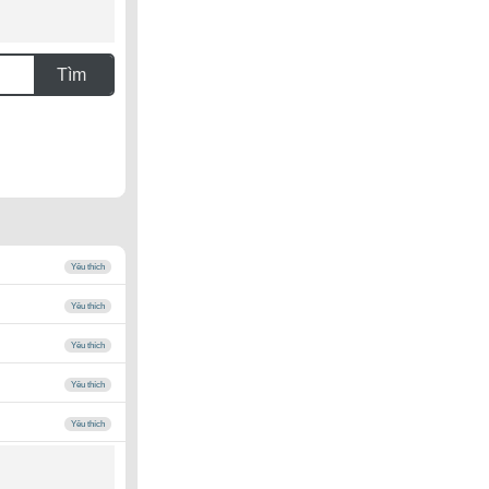
Tìm
Yêu thích
Yêu thích
Yêu thích
Yêu thích
Yêu thích