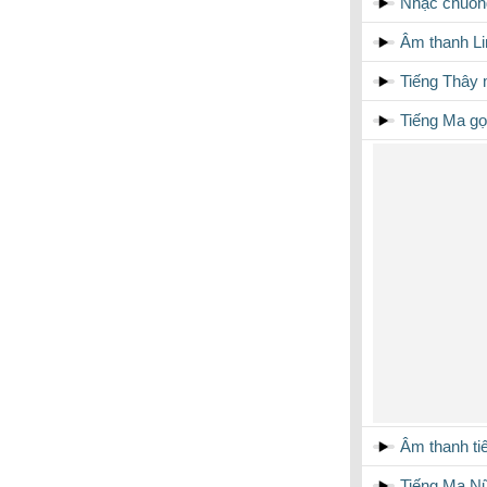
Nhạc chuôn
Âm thanh Li
Tiếng Thây 
Tiếng Ma gọ
Âm thanh ti
Tiếng Ma Nữ