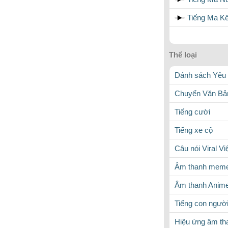
Tiếng Ma K
Thể loại
Dánh sách Yêu 
Chuyển Văn Bản
Tiếng cười
Tiếng xe cộ
Câu nói Viral V
Âm thanh meme
Âm thanh Anim
Tiếng con ngườ
Hiệu ứng âm th