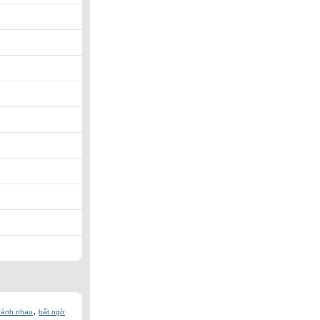
,
đánh nhau
bất ngờ