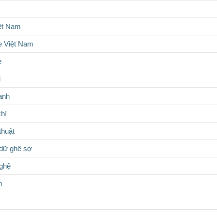
iệt Nam
 Việt Nam
e
i
anh
hí
thuật
dữ ghê sợ
nghệ
n