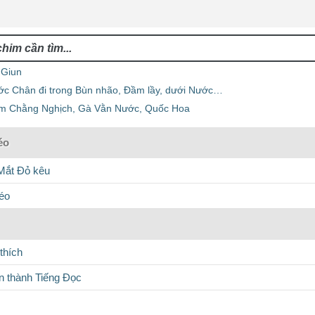
 Giun
ớc Chân đi trong Bùn nhão, Đầm lầy, dưới Nước…
im Chằng Nghịch, Gà Vằn Nước, Quốc Hoa
éo
Mắt Đỏ kêu
éo
thích
 thành Tiếng Đọc