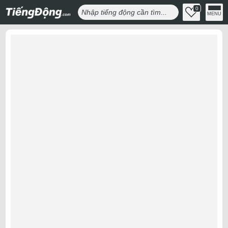
0
MENU