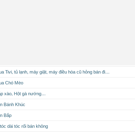
a Tivi, tủ lạnh, máy giặt, máy điều hòa cũ hỏng bán đi…
mua Chó Mèo
ắp xào, Hột gà nướng…
án Bánh Khúc
án Bắp
 tóc dài tóc rối bán không