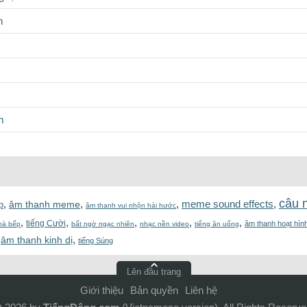
n
m
câu n
,
,
,
meme sound effects
,
âm thanh meme
p
âm thanh vui nhộn hài hước
,
,
,
,
,
tiếng Cười
âm thanh hoạt hìn
nhà bếp
bất ngờ ngạc nhiên
nhạc nền video
tiếng ăn uống
,
,
âm thanh kinh dị
tiếng Súng
Lên đầu trang
Giới thiệu
Bản quyền
Liên hệ