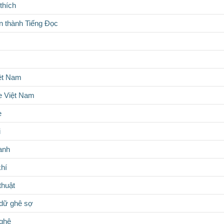
thích
 thành Tiếng Đọc
iệt Nam
 Việt Nam
e
i
anh
hí
thuật
dữ ghê sợ
nghệ