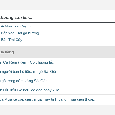
 Ai Mua Trái Cây Đi
o Bắp xào, Hột gà nướng…
 Bán Trái Cây
mua hàng
án Cà Rem (Kem) Có chuông lắc
a người bán hủ tiếu, mì gõ Sài Gòn
ếu gõ trong đêm vắng Sài Gòn
án Hủ Tiếu Gõ kêu lóc cóc ngày xưa…
ua Mua xe đạp điện, mua máy tính bảng, mua điện thoại…