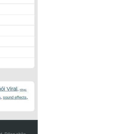
ói Viral
,
nhạc
,
,
sound effects
h