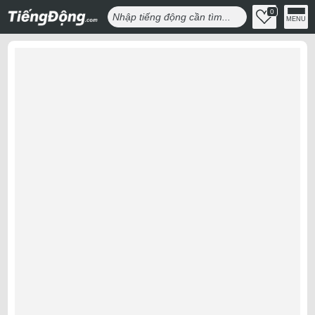
0
MENU