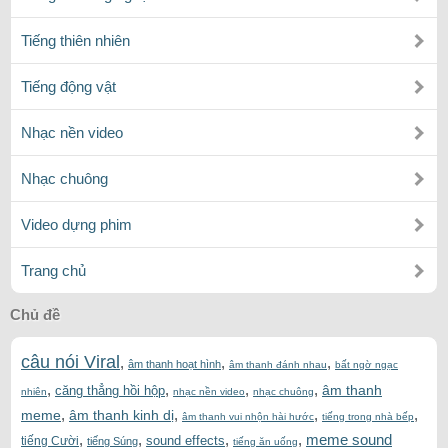
Tiếng thiên nhiên
Tiếng động vật
Nhạc nền video
Nhạc chuông
Video dựng phim
Trang chủ
Chủ đề
câu nói Viral
,
,
,
âm thanh hoạt hình
âm thanh đánh nhau
bất ngờ ngạc
,
,
,
,
âm thanh
căng thẳng hồi hộp
nhiên
nhạc nền video
nhạc chuông
,
,
,
,
meme
âm thanh kinh dị
âm thanh vui nhộn hài hước
tiếng trong nhà bếp
,
,
,
,
meme sound
sound effects
tiếng Cười
tiếng Súng
tiếng ăn uống