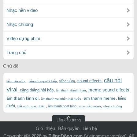
Nhạc nền video
Nhạc chuông
Video dựng phim
Trang chủ
Chủ đề
câu nói
,
,
,
,
sound effects
tiếng Súng
tiếng ăn uống
tiếng trong nhà bếp
Viral
,
,
,
meme sound effects
,
căng thẳng hồi hộp
âm thanh đánh nhau
,
,
,
âm thanh kinh dị
âm thanh meme
tiếng
âm thanh vui nhộn hài hước
,
,
,
,
Cười
âm thanh hoạt hình
bất ngờ ngạc nhiên
nhạc nền video
nhạc chuông
Lên đầu trang
Giới thiệu
Bản quyền
Liên hệ
Copyright (©) 2026 by
TiếngĐộng.com
(Vietnamese version). All