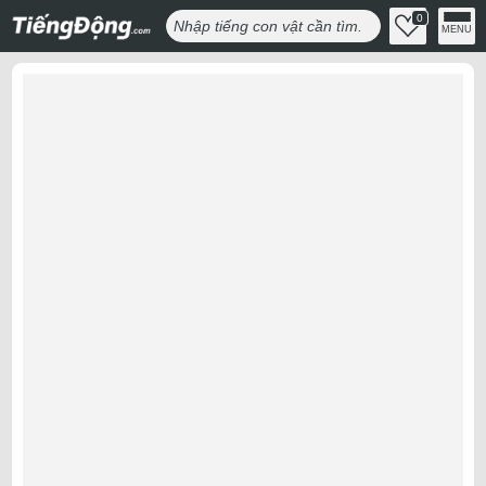
0
MENU