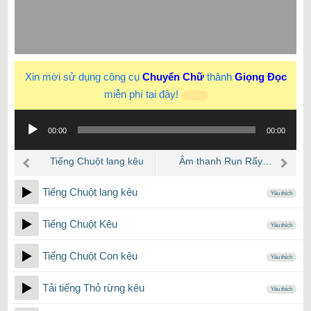
Xin mời sử dụng công cụ
Chuyển Chữ
thành
Giọng Đọc
miễn phí tại đây!
New
Trình
00:00
00:00
phát
âm
Tiếng Chuột lang kêu
Âm thanh Run Rẩy…
thanh
(Hoạt hình)
Tiếng Chuột lang kêu
Yêu thích
Tiếng Chuột Kêu
Yêu thích
Tiếng Chuột Con kêu
Yêu thích
Tải tiếng Thỏ rừng kêu
Yêu thích