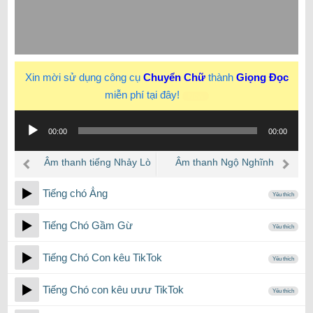
Xin mời sử dụng công cụ
Chuyển Chữ
thành
Giọng Đọc
miễn phí tại đây!
New
Trình
00:00
00:00
phát
âm
Âm thanh tiếng Nhảy Lò
Âm thanh Ngộ Nghĩnh
thanh
Xo nén dội lại hoạt hình
phim hoạt hình
Tiếng chó Ẳng
Yêu thích
Tiếng Chó Gầm Gừ
Yêu thích
Tiếng Chó Con kêu TikTok
Yêu thích
Tiếng Chó con kêu ưưư TikTok
Yêu thích