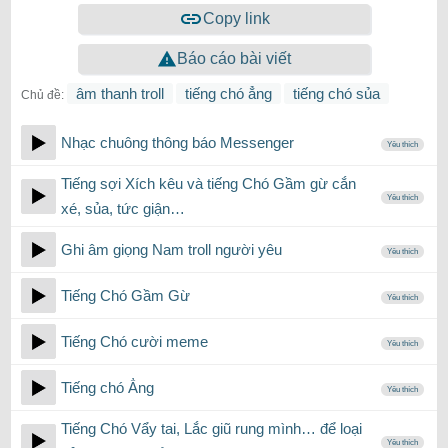
Copy link
Báo cáo bài viết
âm thanh troll
tiếng chó ẳng
tiếng chó sủa
Chủ đề:
Nhạc chuông thông báo Messenger
Yêu thích
Tiếng sợi Xích kêu và tiếng Chó Gầm gừ cắn
Yêu thích
xé, sủa, tức giận…
Ghi âm giọng Nam troll người yêu
Yêu thích
Tiếng Chó Gầm Gừ
Yêu thích
Tiếng Chó cười meme
Yêu thích
Tiếng chó Ẳng
Yêu thích
Tiếng Chó Vẩy tai, Lắc giũ rung mình… để loại
Yêu thích