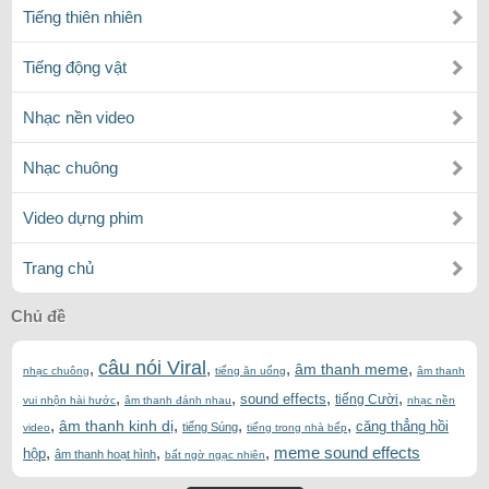
Tiếng thiên nhiên
Tiếng động vật
Nhạc nền video
Nhạc chuông
Video dựng phim
Trang chủ
Chủ đề
câu nói Viral
,
,
,
,
âm thanh meme
nhạc chuông
tiếng ăn uống
âm thanh
,
,
,
,
sound effects
tiếng Cười
vui nhộn hài hước
âm thanh đánh nhau
nhạc nền
,
,
,
,
âm thanh kinh dị
căng thẳng hồi
tiếng Súng
video
tiếng trong nhà bếp
,
,
,
meme sound effects
hộp
âm thanh hoạt hình
bất ngờ ngạc nhiên