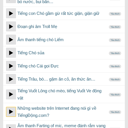
bỏ nước, bụi bẩn…
Tiếng con Chó gầm gừ rất tức giận, giận giữ
Yêu thích
Đoạn ghi âm Troll Mẹ
Yêu thích
Âm thanh tiếng chó Liếm
Yêu thích
Tiếng Chó sủa
Yêu thích
Tiếng chó Cái gọi Đực
Yêu thích
Tiếng Trâu, bò… gặm ăn cỏ, ăn thức ăn…
Yêu thích
Tiếng Vuốt Lông chó mèo, tiếng Vuốt Ve động
Yêu thích
vật
Những website trên Internet đang nói gì về
Yêu thích
TiếngĐộng.com?
Âm thanh Farting of mic, meme đánh rắm vang