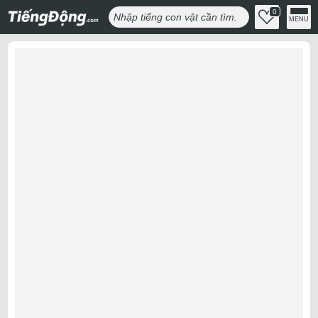
0
MENU