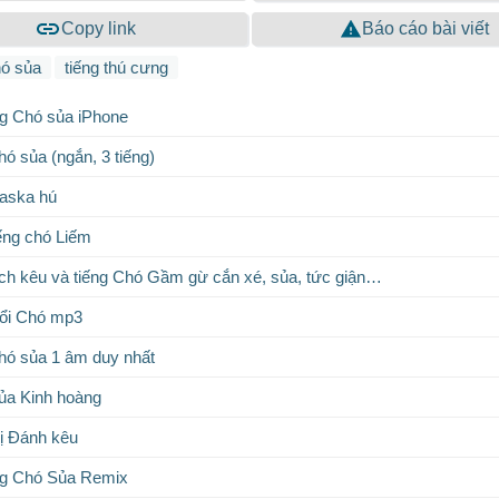
Copy link
Báo cáo bài viết
hó sủa
tiếng thú cưng
g Chó sủa iPhone
ó sủa (ngắn, 3 tiếng)
laska hú
ếng chó Liếm
ích kêu và tiếng Chó Gầm gừ cắn xé, sủa, tức giận…
ổi Chó mp3
hó sủa 1 âm duy nhất
ủa Kinh hoàng
ị Đánh kêu
g Chó Sủa Remix