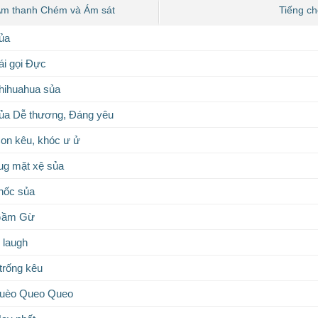
m thanh Chém và Ám sát
Tiếng c
ủa
ái gọi Đực
hihuahua sủa
ủa Dễ thương, Đáng yêu
on kêu, khóc ư ử
ug mặt xệ sủa
hốc sủa
 Gầm Gừ
 laugh
trống kêu
uèo Queo Queo