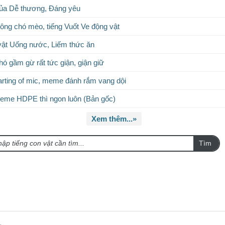
ủa Dễ thương, Đáng yêu
Lông chó mèo, tiếng Vuốt Ve động vật
vật Uống nước, Liếm thức ăn
hó gầm gừ rất tức giận, giận giữ
rting of mic, meme đánh rắm vang dội
eme HDPE thì ngon luôn (Bản gốc)
Xem thêm...»
Tìm