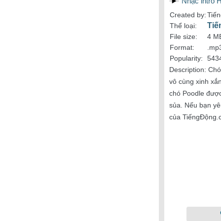
Nhạc intro 
Created by:
Tiến
Tiế
Thể loại:
File size:
4 M
Format:
.mp
Popularity:
543
Description:
Chó 
vô cùng xinh xắ
chó Poodle được
sủa. Nếu bạn yêu
của TiếngĐộng.