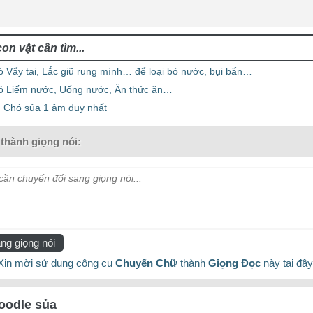
ó Vẩy tai, Lắc giũ rung mình… để loại bỏ nước, bụi bẩn…
ó Liếm nước, Uống nước, Ăn thức ăn…
 Chó sủa 1 âm duy nhất
thành giọng nói:
ần chuyển đổi sang giọng nói...
ng giọng nói
Xin mời sử dụng công cụ
Chuyển Chữ
thành
Giọng Đọc
này tại đây
oodle sủa