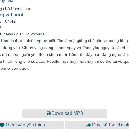
Hay nhất
g chó Poodle sủa
ng vật nuôi
B -
04:42
3
4 Views / 492 Downloads
Poodle được nhiều người biết đến là một giống chó săn vịt có bộ lông 
n, đáng yêu. Chính vì sự sang chảnh ngay và đáng yêu ngay từ cái nhì
 rất nhiều người yêu thích chọn nuôi. Bên trên đây bạn đang nghe là t
 thích tiếng chó sủa của Poodle mp3 hay nhất này thì có thể tải về qu
com ở bên dưới.
Download.MP3
Thêm vào yêu thích
Chia sẻ Faceboo