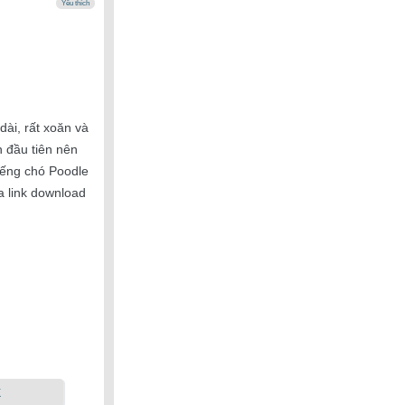
Yêu thích
dài, rất xoăn và
n đầu tiên nên
iếng chó Poodle
a link download
k