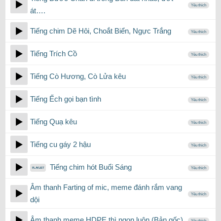
Yêu thích
át….
Tiếng chim Dẽ Hôi, Choắt Biển, Ngực Trắng
Yêu thích
Tiếng Trích Cồ
Yêu thích
Tiếng Cò Hương, Cò Lửa kêu
Yêu thích
Tiếng Ếch gọi bạn tình
Yêu thích
Tiếng Quạ kêu
Yêu thích
Tiếng cu gáy 2 hậu
Yêu thích
Tiếng chim hót Buổi Sáng
Yêu thích
Âm thanh Farting of mic, meme đánh rắm vang
Yêu thích
dội
Âm thanh meme HDPE thì ngon luôn (Bản gốc)
Yêu thích