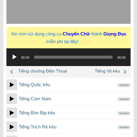
Xin mời sử dụng công cụ
Chuyển Chữ
thành
Giọng Đọc
miễn phí tại đây!
New
Trình
00:00
00:00
phát
âm
Tiếng chuông Điện Thoại
Tiếng Vịt kêu
thanh
Bàn ở văn phòng
Tiếng Quốc kêu
Yêu thích
Tiếng Cúm Núm
Yêu thích
Tiếng Bìm Bịp kêu
Yêu thích
Tiếng Trích Ré kêu
Yêu thích