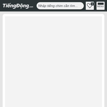
0
MENU