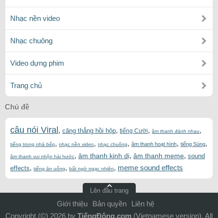
Nhạc nền video
Nhạc chuông
Video dựng phim
Trang chủ
Chủ đề
câu nói Viral
,
,
,
,
căng thẳng hồi hộp
tiếng Cười
âm thanh đánh nhau
,
,
,
,
,
âm thanh hoạt hình
tiếng Súng
tiếng trong nhà bếp
nhạc nền video
nhạc chuông
,
,
,
âm thanh kinh dị
âm thanh meme
sound
âm thanh vui nhộn hài hước
,
,
,
meme sound effects
effects
tiếng ăn uống
bất ngờ ngạc nhiên
Lên đầu trang
Giới thiệu
Bản quyền
Liên hệ
Copyright (©) 2026 by
TiếngĐộng.com
(Vietnamese version). All