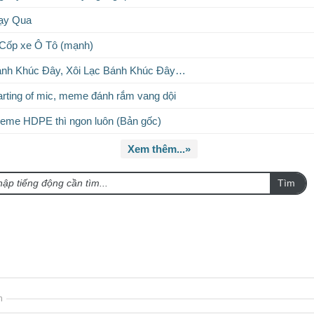
hạy Qua
 Cốp xe Ô Tô (mạnh)
Bánh Khúc Đây, Xôi Lạc Bánh Khúc Đây…
rting of mic, meme đánh rắm vang dội
eme HDPE thì ngon luôn (Bản gốc)
Xem thêm...»
Tìm
n