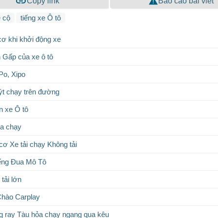
Copy link
Báo cáo bài viết
e cộ
tiếng xe Ô tô
cơ khi khởi động xe
 Gấp của xe ô tô
Po, Xipo
ýt chạy trên đường
n xe Ô tô
ua chạy
cơ Xe tải chạy Không tải
iếng Đua Mô Tô
tải lớn
hào Carplay
 ray Tàu hỏa chạy ngang qua kêu