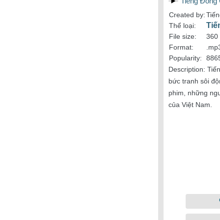
Tiếng Đóng
Created by:
Tiế
Tiế
Thể loại:
File size:
360
Format:
.mp
Popularity:
886
Description:
Tiế
bức tranh sôi đ
phim, những ngư
của Việt Nam.