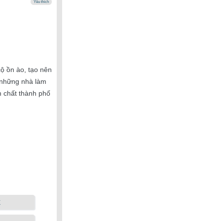
Yêu thích
cộ ồn ào, tạo nên
 những nhà làm
m chất thành phố
k