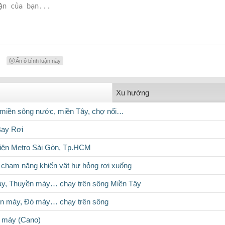
Ẩn ô bình luận này
Xu hướng
 miền sông nước, miền Tây, chợ nổi…
Bay Rơi
iện Metro Sài Gòn, Tp.HCM
 chạm nặng khiến vật hư hỏng rơi xuống
áy, Thuyền máy… chạy trên sông Miền Tây
ền máy, Đò máy… chạy trên sông
g máy (Cano)