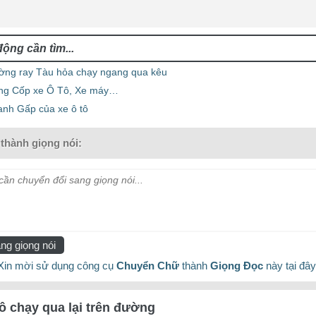
ờng ray Tàu hỏa chạy ngang qua kêu
ng Cốp xe Ô Tô, Xe máy…
anh Gấp của xe ô tô
thành giọng nói:
ần chuyển đổi sang giọng nói...
ng giọng nói
Xin mời sử dụng công cụ
Chuyển Chữ
thành
Giọng Đọc
này tại đây
tô chạy qua lại trên đường