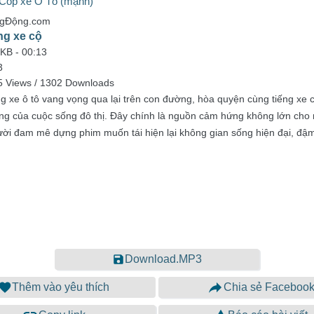
 Cốp xe Ô Tô (mạnh)
ngĐộng.com
ng xe cộ
 KB -
00:13
3
5 Views / 1302 Downloads
ng xe ô tô vang vọng qua lại trên con đường, hòa quyện cùng tiếng xe 
ộng của cuộc sống đô thị. Đây chính là nguồn cảm hứng không lớn cho
ời đam mê dựng phim muốn tái hiện lại không gian sống hiện đại, đậ
Download.MP3
Thêm vào yêu thích
Chia sẻ Faceboo