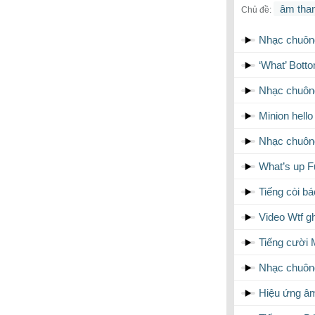
âm tha
Chủ đề:
Nhạc chuôn
‘What’ Bott
Nhạc chuông
Minion hello
Nhạc chuôn
What’s up F
Tiếng còi b
Video Wtf g
Tiếng cười 
Nhạc chuôn
Hiệu ứng â