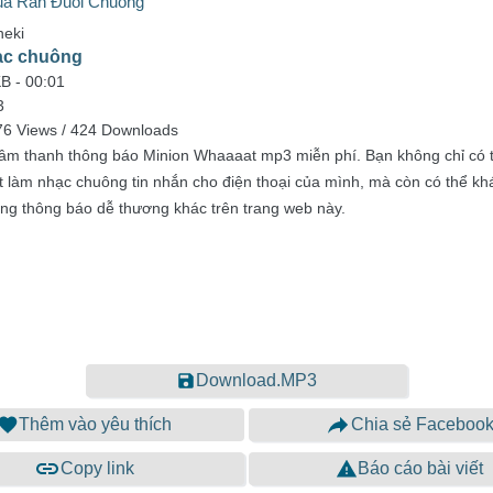
của Rắn Đuôi Chuông
neki
ạc chuông
KB -
00:01
3
76 Views / 424 Downloads
 âm thanh thông báo Minion Whaaaat mp3 miễn phí. Bạn không chỉ có t
ặt làm nhạc chuông tin nhắn cho điện thoại của mình, mà còn có thể 
ng thông báo dễ thương khác trên trang web này.
Download.MP3
Thêm vào yêu thích
Chia sẻ Faceboo
Copy link
Báo cáo bài viết