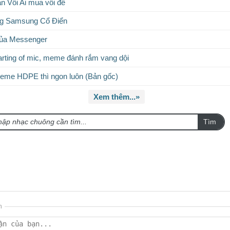
án Vôi Ai mua vôi đê
g Samsung Cổ Điển
sủa Messenger
rting of mic, meme đánh rắm vang dội
eme HDPE thì ngon luôn (Bản gốc)
Xem thêm...»
Tìm
n