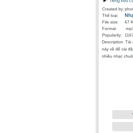
Tiếng kêu 
Created by:
pho
Nh
Thể loại:
File size:
67 
Format:
.mp
Popularity:
116
Description:
Tải
này về để cài đ
nhiều nhạc chuô