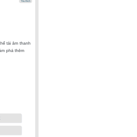
Yêu thích
hể tải âm thanh
khám phá thêm
k