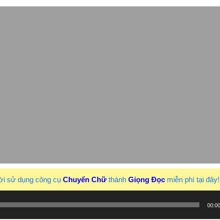
ời sử dụng công cụ
Chuyển Chữ
thành
Giọng Đọc
miễn phí tại đây
00:0