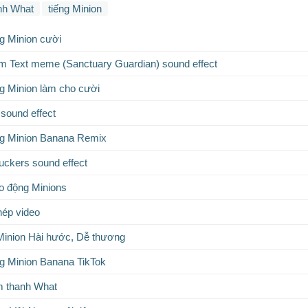
nh What
tiếng Minion
g Minion cười
om Text meme (Sanctuary Guardian) sound effect
 Minion làm cho cười
 sound effect
g Minion Banana Remix
uckers sound effect
áo động Minions
hép video
Minion Hài hước, Dễ thương
g Minion Banana TikTok
m thanh What