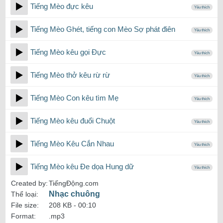
Tiếng Mèo đực kêu
Yêu thích
Tiếng Mèo Ghét, tiếng con Mèo Sợ phát điên
Yêu thích
Tiếng Mèo kêu gọi Đực
Yêu thích
Tiếng Mèo thở kêu rừ rừ
Yêu thích
Tiếng Mèo Con kêu tìm Mẹ
Yêu thích
Tiếng Mèo kêu đuổi Chuột
Yêu thích
Tiếng Mèo Kêu Cắn Nhau
Yêu thích
Tiếng Mèo kêu Đe dọa Hung dữ
Yêu thích
Created by:
TiếngĐộng.com
Nhạc chuông
Thể loại:
File size:
208 KB -
00:10
Format:
.mp3