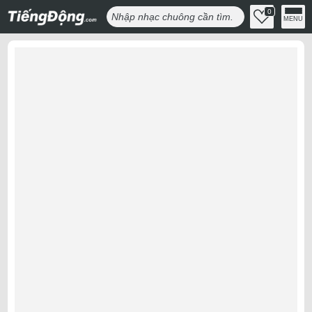
0
MENU