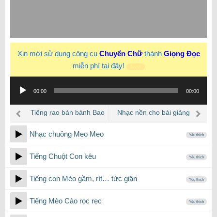
Xin mời sử dụng công cụ
Chuyển Chữ
thành
Giọng Đọc
miễn phí tại đây!
New
Trình
00:00
00:00
phát
âm
Tiếng rao bán bánh Bao
Nhạc nền cho bài giảng
thanh
bánh Cuốn nóng
E-learning
Nhạc chuông Meo Meo
Yêu thích
Tiếng Chuột Con kêu
Yêu thích
Tiếng con Mèo gầm, rít… tức giận
Yêu thích
Tiếng Mèo Cào rọc rẹc
Yêu thích