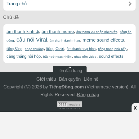
Trang chủ
Chủ đề
,
,
,
âm thanh kinh dị
âm thanh meme
âm thanh vui nhộn hài hước
tiếng ăn
câu nói Viral
,
,
,
meme sound effects
,
uống
âm thanh đánh nhau
,
,
,
,
,
tiếng Cười
tiếng Súng
âm thanh hoạt hình
nhạc chuông
tiếng trong nhà bếp
,
,
,
căng thẳng hồi hộp
sound effects
bất ngờ ngạc nhiên
nhạc nền video
Lên đầu trang
Giới thiệu
Bản quyền
Liên hệ
Copyright (©) 2026 by
TiếngĐộng.com
(Vietnamese version). All
Rights Reserved .
Đăng nhập
5322
readers
x
FEED STATISTICS
ADS Bottom