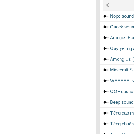
âm
thanh
Nope sound 
Quack sound
Amogus Earr
Guy yelling
Among Us (R
Minecraft S
WEEEEE! so
OOF sound 
Beep sound 
Tiếng đạp m
Tiếng chuôn