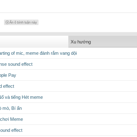
Ẩn ô bình luận này
Xu hướng
rting of mic, meme đánh rắm vang dội
se sound effect
pple Pay
 effect
Nổ và tiếng Hét meme
 mò, Bí ẩn
ồ chơi Meme
ound effect