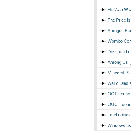
Hu Waa Waa
The Price i
Amogus Earr
Wombo Comb
Die sound ef
Among Us (R
Minecraft S
Wario Dies 
OOF sound 
OUCH sound
Loud noises
Windows usb