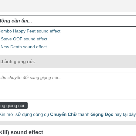
mbo Happy Feet sound effect
t Steve OOF sound effect
ew Death sound effect
thành giọng nói:
ần chuyển đổi sang giọng nói...
ng giọng nói
Xin mời sử dụng công cụ
Chuyển Chữ
thành
Giọng Đọc
này tại đây
ill) sound effect