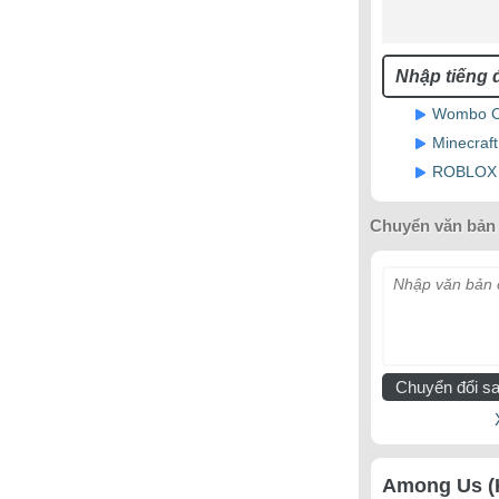
Wombo Co
Minecraf
ROBLOX N
Chuyển văn bản 
Nhập văn bản c
Chuyển đổi sa
Among Us (K