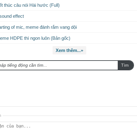
t thúc câu nói Hài hước (Full)
sound effect
rting of mic, meme đánh rắm vang dội
eme HDPE thì ngon luôn (Bản gốc)
Xem thêm...»
Tìm
n