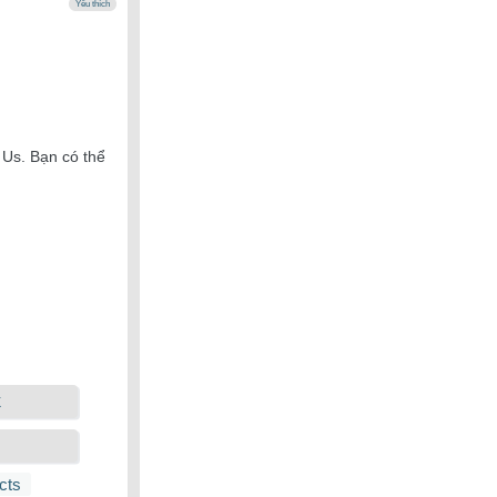
Yêu thích
 Us. Bạn có thể
k
cts