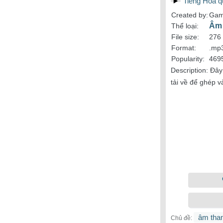
Tiếng Hoa qu
Created by:
Gam
Âm 
Thể loại:
File size:
276
Format:
.mp
Popularity:
469
Description:
Đây
tải về để ghép v
âm tha
Chủ đề: