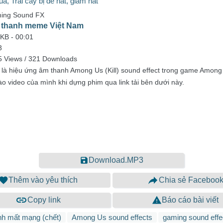
ả, Trái cây bị đè nát, giẫm nát
ing Sound FX
thanh meme Việt Nam
 KB -
00:01
3
5 Views / 321 Downloads
 là hiệu ứng âm thanh Among Us (Kill) sound effect trong game Among
ào video của mình khi dựng phim qua link tải bên dưới này.
Download.MP3
Thêm vào yêu thích
Chia sẻ Faceboo
Copy link
Báo cáo bài viết
nh mất mạng (chết)
Among Us sound effects
gaming sound effe