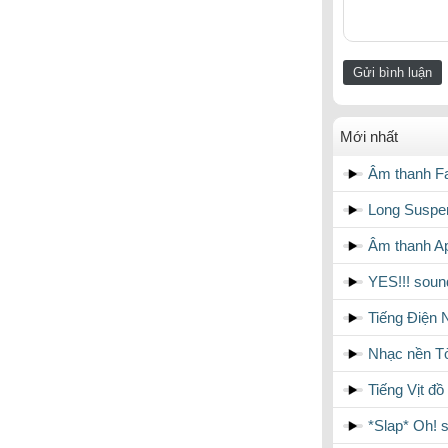
Mới nhất
Âm thanh Fa
Long Suspen
Âm thanh A
YES!!! sound
Tiếng Điện 
Nhạc nền Tò
Tiếng Vịt đ
*Slap* Oh! s