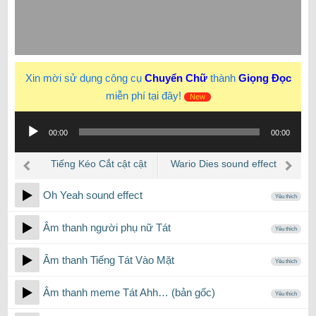
Xin mời sử dụng công cụ
Chuyển Chữ
thành
Giọng Đọc
miễn phí tại đây!
New
Trình
00:00
00:00
phát
âm
Tiếng Kéo Cắt cật cật
Wario Dies sound effect
thanh
cật… trend TikTok
Oh Yeah sound effect
Yêu thích
Âm thanh người phụ nữ Tát
Yêu thích
Âm thanh Tiếng Tát Vào Mặt
Yêu thích
Âm thanh meme Tát Ahh… (bản gốc)
Yêu thích