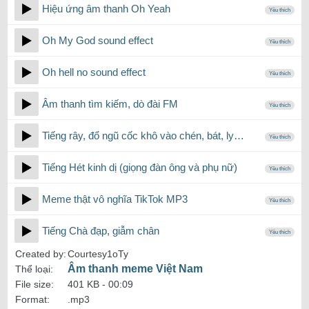
Hiệu ứng âm thanh Oh Yeah
Yêu thích
Oh My God sound effect
Yêu thích
Oh hell no sound effect
Yêu thích
Âm thanh tìm kiếm, dò đài FM
Yêu thích
Tiếng rây, đổ ngũ cốc khô vào chén, bát, ly…
Yêu thích
Tiếng Hét kinh dị (giọng đàn ông và phụ nữ)
Yêu thích
Meme thật vô nghĩa TikTok MP3
Yêu thích
Tiếng Chà đạp, giẫm chân
Yêu thích
Created by:
Courtesy1oTy
Âm thanh meme Việt Nam
Thể loại:
File size:
401 KB -
00:09
Format:
.mp3