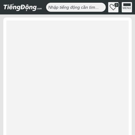
0
MENU