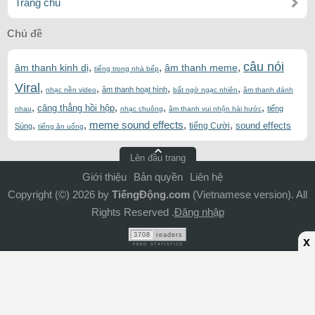
Trang chủ
Chủ đề
câu nói
,
,
,
âm thanh kinh dị
âm thanh meme
tiếng trong nhà bếp
Viral
,
,
,
,
âm thanh hoạt hình
nhạc nền video
bất ngờ ngạc nhiên
âm thanh đánh
,
,
,
,
căng thẳng hồi hộp
tiếng
nhau
nhạc chuông
âm thanh vui nhộn hài hước
,
,
meme sound effects
,
,
sound effects
tiếng Cười
Súng
tiếng ăn uống
Lên đầu trang
Giới thiệu
Bản quyền
Liên hệ
Copyright (©) 2026 by
TiếngĐộng.com
(Vietnamese version). All
Rights Reserved .
Đăng nhập
3708
readers
x
FEED STATISTICS
ADS Bottom