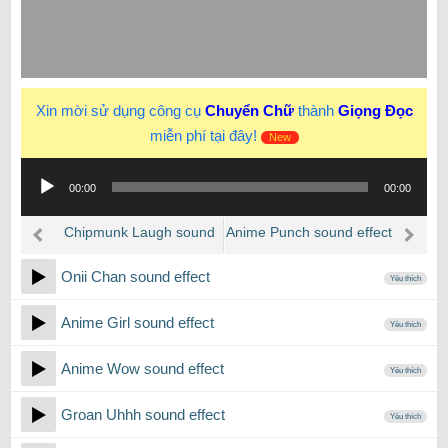
Xin mời sử dụng công cụ
Chuyển Chữ
thành
Giọng Đọc
miễn phí tại đây!
New
Trình
00:00
00:00
phát
âm
Chipmunk Laugh sound
Anime Punch sound effect
thanh
effect
Onii Chan sound effect
Yêu thích
Anime Girl sound effect
Yêu thích
Anime Wow sound effect
Yêu thích
Groan Uhhh sound effect
Yêu thích