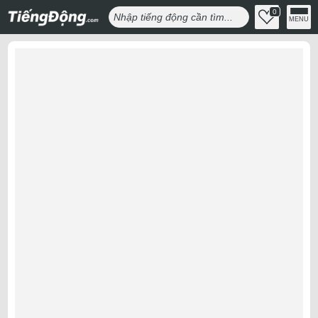
0
MENU