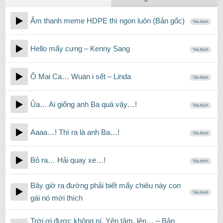
Âm thanh meme HDPE thì ngon luôn (Bản gốc)
Yêu thích
Hello mấy cưng – Kenny Sang
Yêu thích
Ô Mai Ca… Wuán i sết – Linda
Yêu thích
Ủa… Ai giống anh Ba quá vậy…!
Yêu thích
Aaaa…! Thì ra là anh Ba…!
Yêu thích
Bỏ ra… Hải quay xe…!
Yêu thích
Bây giờ ra đường phải biết mấy chiêu này con
Yêu thích
gái nó mới thích
Trời ơi được không ní, Yên tâm, lên… – Bản