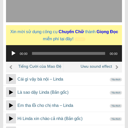
Xin mời sử dụng công cụ
Chuyển Chữ
thành
Giọng Đọc
miễn phí tại đây!
New
Trình
00:00
00:00
phát
âm
Tiếng Cười của Mao Đệ
Uwu sound effect
thanh
Đệ
Cái gì vậy bà nội – Linda
Yêu thích
Là sao dậy Linda (Bản gốc)
Yêu thích
Em tha lỗi cho chị nha – Linda
Yêu thích
Hi Linda xin chào cả nhà (Bản gốc)
Yêu thích