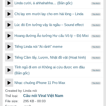
Linda cười, á ahhahahha… (Bản gốc)
Yêu thích
Chị lạy em mười lạy cho em hài lòng – Linda
Yêu thích
Lúc đó Em tưởng vậy là ngầu – Sound effect
Yêu thích
Hoang đường Ảo tưởng Hư cấu Vô lý – Độ Mixi
Yêu thích
Tiếng Linda nói “Ai rảnh” meme
Yêu thích
Tiếng Cầm lấy, Lượm, Nhặt đồ vật (Hoạt hình)
Yêu thích
Tỉnh ngủ đi em ơi Không ai cứu được em đâu
Yêu thích
(Bản gốc)
Nhạc chuông iPhone 11 Pro Max
Yêu thích
Created by:
Linda nói
Câu nói Viral Việt Nam
Thể loại:
File size:
295 KB -
00:03