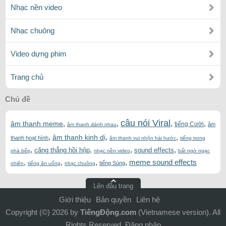
Nhạc nền video
Nhạc chuông
Video dựng phim
Trang chủ
Chủ đề
câu nói Viral
,
,
,
,
âm thanh meme
tiếng Cười
âm
âm thanh đánh nhau
,
,
,
âm thanh kinh dị
thanh hoạt hình
âm thanh vui nhộn hài hước
tiếng trong
,
,
,
,
căng thẳng hồi hộp
sound effects
nhà bếp
nhạc nền video
bất ngờ ngạc
,
,
,
,
meme sound effects
tiếng Súng
nhiên
tiếng ăn uống
nhạc chuông
Lên đầu trang
Giới thiệu
Bản quyền
Liên hệ
Copyright (©) 2026 by
TiếngĐộng.com
(Vietnamese version). All
Rights Reserved .
Đăng nhập