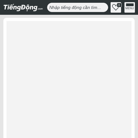
0
MENU