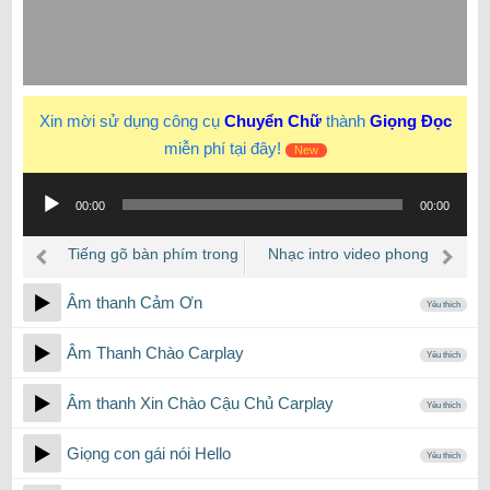
Xin mời sử dụng công cụ
Chuyển Chữ
thành
Giọng Đọc
miễn phí tại đây!
New
Trình
00:00
00:00
phát
âm
Tiếng gõ bàn phím trong
Nhạc intro video phong
thanh
PowerPoint
cách Hiện đại, Mạnh mẽ
Âm thanh Cảm Ơn
Yêu thích
Âm Thanh Chào Carplay
Yêu thích
Âm thanh Xin Chào Cậu Chủ Carplay
Yêu thích
Giọng con gái nói Hello
Yêu thích