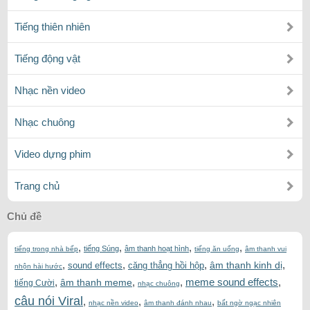
Tiếng thiên nhiên
Tiếng động vật
Nhạc nền video
Nhạc chuông
Video dựng phim
Trang chủ
Chủ đề
,
,
,
,
tiếng Súng
âm thanh hoạt hình
tiếng trong nhà bếp
tiếng ăn uống
âm thanh vui
,
,
,
,
âm thanh kinh dị
sound effects
căng thẳng hồi hộp
nhộn hài hước
,
,
,
meme sound effects
,
âm thanh meme
tiếng Cười
nhạc chuông
câu nói Viral
,
,
,
nhạc nền video
âm thanh đánh nhau
bất ngờ ngạc nhiên