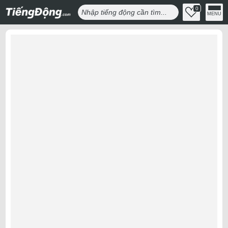
0
MENU