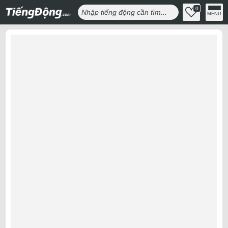
0
MENU