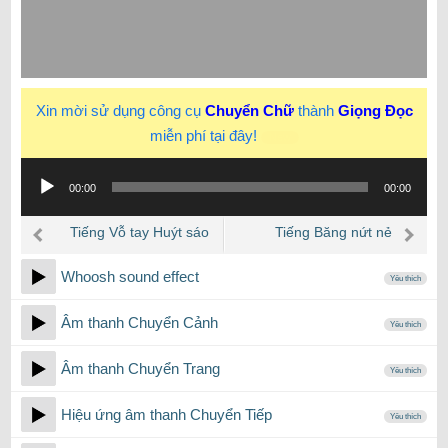
Xin mời sử dụng công cụ
Chuyển Chữ
thành
Giọng Đọc
miễn phí tại đây!
New
Trình
00:00
00:00
phát
âm
Tiếng Vỗ tay Huýt sáo
Tiếng Băng nứt nẻ
thanh
Whoosh sound effect
Yêu thích
Âm thanh Chuyển Cảnh
Yêu thích
Âm thanh Chuyển Trang
Yêu thích
Hiệu ứng âm thanh Chuyển Tiếp
Yêu thích