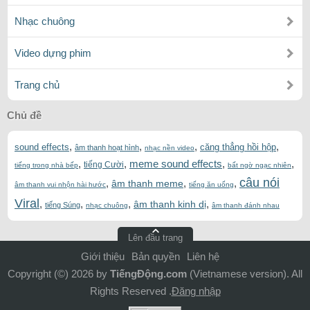
Nhạc chuông
Video dựng phim
Trang chủ
Chủ đề
,
,
,
,
sound effects
căng thẳng hồi hộp
âm thanh hoạt hình
nhạc nền video
,
,
meme sound effects
,
,
tiếng Cười
tiếng trong nhà bếp
bất ngờ ngạc nhiên
câu nói
,
,
,
âm thanh meme
âm thanh vui nhộn hài hước
tiếng ăn uống
Viral
,
,
,
,
âm thanh kinh dị
tiếng Súng
nhạc chuông
âm thanh đánh nhau
Lên đầu trang
Giới thiệu
Bản quyền
Liên hệ
Copyright (©) 2026 by
TiếngĐộng.com
(Vietnamese version). All
Rights Reserved .
Đăng nhập