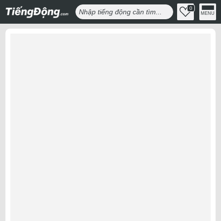
0
MENU