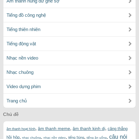
Âm thanh hung dữ ghê sợ
Tiếng đồ công nghệ
Tiếng thiên nhiên
Tiếng động vật
Nhạc nền video
Nhạc chuông
Video dựng phim
Trang chủ
Chủ đề
,
,
,
âm thanh meme
âm thanh kinh dị
căng thẳng
âm thanh hoạt hình
câu nói
,
,
,
,
,
hồi hộp
tiếng Súng
nhạc chuông
nhạc nền video
tiếng ăn uống