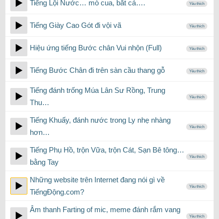
Tiếng Lội Nước… mò cua, bắt cá….
Yêu thích
Tiếng Giày Cao Gót đi vội vã
Yêu thích
Hiệu ứng tiếng Bước chân Vui nhộn (Full)
Yêu thích
Tiếng Bước Chân đi trên sàn cầu thang gỗ
Yêu thích
Tiếng đánh trống Múa Lân Sư Rồng, Trung
Yêu thích
Thu…
Tiếng Khuấy, đánh nước trong Ly nhẹ nhàng
Yêu thích
hơn…
Tiếng Phụ Hồ, trộn Vữa, trộn Cát, Sạn Bê tông…
Yêu thích
bằng Tay
Những website trên Internet đang nói gì về
Yêu thích
TiếngĐộng.com?
Âm thanh Farting of mic, meme đánh rắm vang
Yêu thích