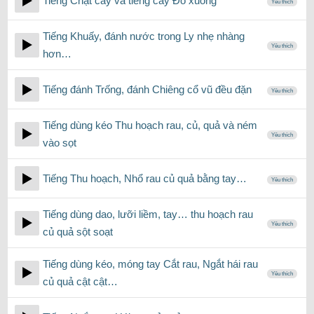
Tiếng Chặt cây và tiếng cây Đỗ xuống
Yêu thích
Tiếng Khuấy, đánh nước trong Ly nhẹ nhàng
Yêu thích
hơn…
Tiếng đánh Trống, đánh Chiêng cổ vũ đều đặn
Yêu thích
Tiếng dùng kéo Thu hoạch rau, củ, quả và ném
Yêu thích
vào sọt
Tiếng Thu hoạch, Nhổ rau củ quả bằng tay…
Yêu thích
Tiếng dùng dao, lưỡi liềm, tay… thu hoạch rau
Yêu thích
củ quả sột soạt
Tiếng dùng kéo, móng tay Cắt rau, Ngắt hái rau
Yêu thích
củ quả cật cật…