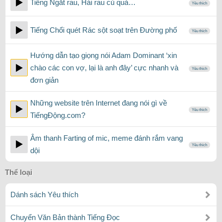
Tiếng Ngắt rau, Hái rau củ quả…
Yêu thích
Tiếng Chổi quét Rác sột soạt trên Đường phố
Yêu thích
Hướng dẫn tạo giọng nói Adam Dominant ‘xin
chào các con vợ, lại là anh đây’ cực nhanh và
Yêu thích
đơn giản
Những website trên Internet đang nói gì về
Yêu thích
TiếngĐộng.com?
Âm thanh Farting of mic, meme đánh rắm vang
Yêu thích
dội
Thể loại
Dánh sách Yêu thích
Chuyển Văn Bản thành Tiếng Đọc