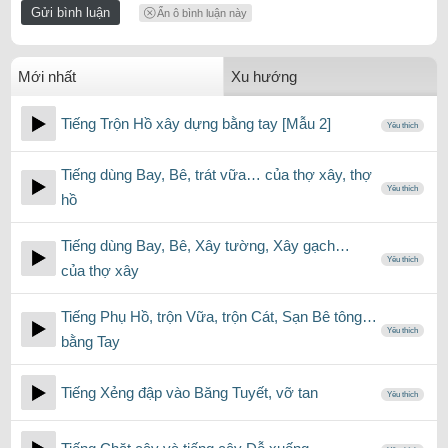
Ẩn ô bình luận này
Mới nhất
Xu hướng
Tiếng Trộn Hồ xây dựng bằng tay [Mẫu 2]
Yêu thích
Tiếng dùng Bay, Bê, trát vữa… của thợ xây, thợ
Yêu thích
hồ
Tiếng dùng Bay, Bê, Xây tường, Xây gạch…
Yêu thích
của thợ xây
Tiếng Phụ Hồ, trộn Vữa, trộn Cát, Sạn Bê tông…
Yêu thích
bằng Tay
Tiếng Xẻng đập vào Băng Tuyết, vỡ tan
Yêu thích