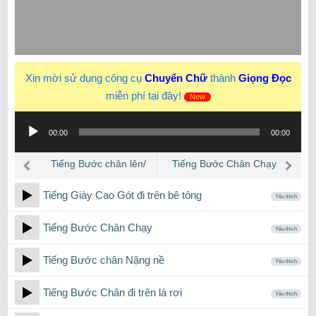
Xin mời sử dụng công cụ
Chuyển Chữ
thành
Giọng Đọc
miễn phí tại đây!
New
Trình
00:00
00:00
phát
âm
Tiếng Bước chân lên/
Tiếng Bước Chân Chạy
thanh
xuống Cầu thang lẹp xẹp
thể dục Thở Hổn Hển của
Tiếng Giày Cao Gót đi trên bê tông
người đàn ông
Yêu thích
Tiếng Bước Chân Chạy
Yêu thích
Tiếng Bước chân Nặng nề
Yêu thích
Tiếng Bước Chân đi trên lá rơi
Yêu thích