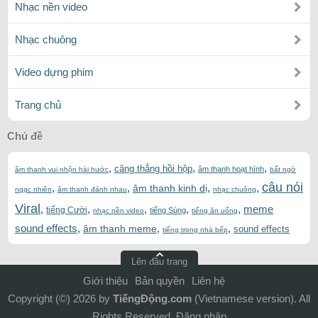
Nhạc nền video
Nhạc chuông
Video dựng phim
Trang chủ
Chủ đề
,
,
,
căng thẳng hồi hộp
âm thanh hoạt hình
âm thanh vui nhộn hài hước
bất ngờ
câu nói
,
,
,
,
âm thanh kinh dị
ngạc nhiên
âm thanh đánh nhau
nhạc chuông
Viral
,
,
,
,
,
meme
tiếng Cười
tiếng Súng
nhạc nền video
tiếng ăn uống
sound effects
,
,
,
âm thanh meme
sound effects
tiếng trong nhà bếp
Lên đầu trang
Giới thiệu
Bản quyền
Liên hệ
Copyright (©) 2026 by
TiếngĐộng.com
(Vietnamese version). All
Rights Reserved .
Đăng nhập