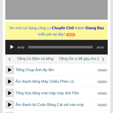
Xin mời sử dụng công cụ
Chuyển Chữ
thành
Giọng Đọc
miễn phí tại đây!
New
Trình
00:00
00:00
phát
âm
Tiếng Cú Đấm và tiếng
Tiếng Ùm ừ để gây chú ý
thanh
ừc….
của người phụ nữ
Tiếng Chụp Ảnh lấy liền
Yêu thích
Âm thanh tiếng Máy Chiếu Phim cũ
Yêu thích
Tổng hợp tiếng màn trập máy ảnh Film
Yêu thích
Âm thanh bỏ Cuộn Băng Cát sét vào máy
Yêu thích