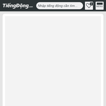
0
MENU