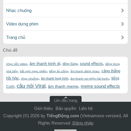
Nhạc chuông
Video dựng phim
Trang chủ
Chủ đề
,
,
,
,
âm thanh kinh dị
sound effects
tiếng Súng
nhạc nền video
tiếng trong
,
,
,
,
căng thẳng
nhà bếp
bất ngờ ngạc nhiên
tiếng ăn uống
âm thanh đánh nhau
,
,
,
,
hồi hộp
tiếng
âm thanh hoạt hình
nhạc chuông
âm thanh vui nhộn hài hước
câu nói Viral
,
,
,
meme sound effects
âm thanh meme
Cười
Lên đầu trang
Giới thiệu
Bản quyền
Liên hệ
Copyright (©) 2026 by
TiếngĐộng.com
(Vietnamese version). All
Rights Reserved .
Đăng nhập