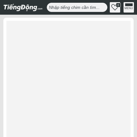
0
MENU