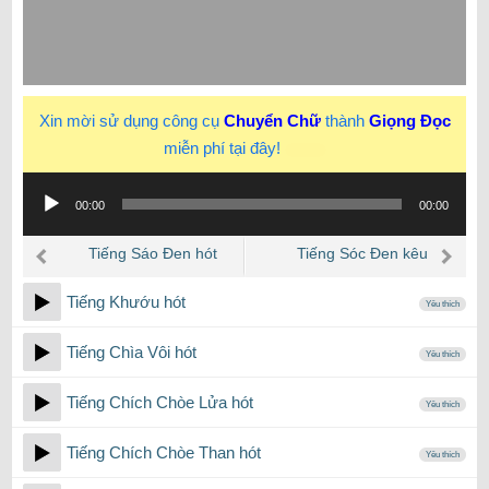
Xin mời sử dụng công cụ
Chuyển Chữ
thành
Giọng Đọc
miễn phí tại đây!
New
Trình
00:00
00:00
phát
âm
Tiếng Sáo Đen hót
Tiếng Sóc Đen kêu
thanh
Tiếng Khướu hót
Yêu thích
Tiếng Chìa Vôi hót
Yêu thích
Tiếng Chích Chòe Lửa hót
Yêu thích
Tiếng Chích Chòe Than hót
Yêu thích