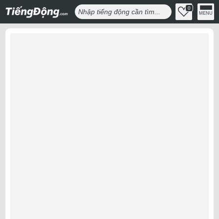
0
MENU