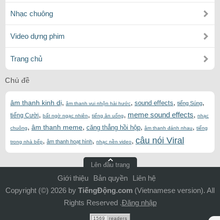
Nhạc chuông
Video dựng phim
Trang chủ
Chủ đề
,
,
,
,
âm thanh kinh dị
sound effects
tiếng Súng
âm thanh vui nhộn hài hước
,
,
,
meme sound effects
,
tiếng Cười
bất ngờ ngạc nhiên
tiếng ăn uống
nhạc
,
,
,
,
âm thanh meme
căng thẳng hồi hộp
chuông
âm thanh đánh nhau
tiếng
câu nói Viral
,
,
,
âm thanh hoạt hình
trong nhà bếp
nhạc nền video
Lên đầu trang
Giới thiệu
Bản quyền
Liên hệ
Copyright (©) 2026 by
TiếngĐộng.com
(Vietnamese version). All
Rights Reserved .
Đăng nhập
1569
readers