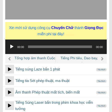
Xin mời sử dụng công cụ
Chuyển Chữ
thành
Giọng Đọc
miễn phí tại đây!
New
Trình
00:00
00:00
phát
âm
Tổng hợp âm thanh Cuộc
Tiếng Phi tiêu, Dao bay,
thanh
Thi Tranh Luận hay sử
Mũi tên bắn liên tiếp
Tiếng súng Laze bắn 1 phát
dụng
Yêu thích
Tiếng tia Sét phép thuật, ma thuật
Yêu thích
Âm thanh Phép thuật mất tích, biến mất
Yêu thích
Tiếng Súng Laser bắn trong phim khoa học viễn
Yêu thích
tưởng