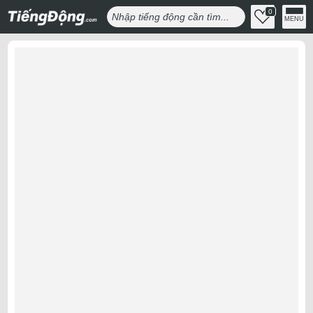
0
MENU