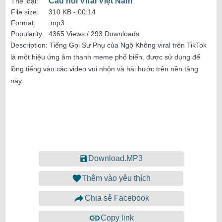
Câu nói Viral Việt Nam
Thể loại:
File size:
310 KB -
00:14
Format:
.mp3
Popularity:
4365 Views / 293 Downloads
Description:
Tiếng Gọi Sư Phụ của Ngộ Không viral trên TikTok
là một hiệu ứng âm thanh meme phổ biến, được sử dụng để
lồng tiếng vào các video vui nhộn và hài hước trên nền tảng
này.
Download.MP3
Thêm vào yêu thích
Chia sẻ Facebook
Copy link