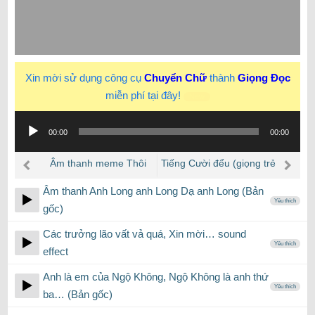
Xin mời sử dụng công cụ
Chuyển Chữ
thành
Giọng Đọc
miễn phí tại đây!
New
Trình
00:00
00:00
phát
âm
Âm thanh meme Thôi
Tiếng Cười đểu (giọng trẻ
thanh
đừng có đánh mà
con)
Âm thanh Anh Long anh Long Dạ anh Long (Bản
Yêu thích
gốc)
Các trưởng lão vất vả quá, Xin mời… sound
Yêu thích
effect
Anh là em của Ngộ Không, Ngộ Không là anh thứ
Yêu thích
ba… (Bản gốc)