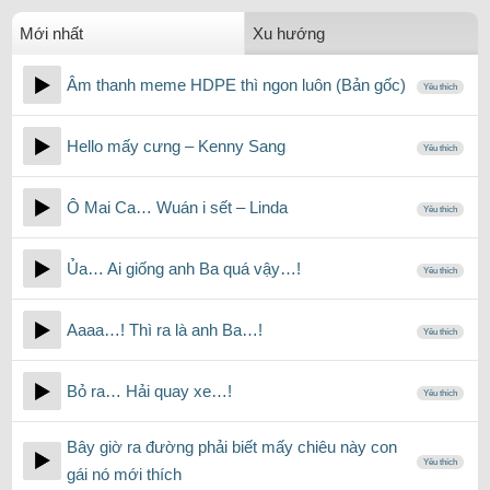
Mới nhất
Xu hướng
Âm thanh meme HDPE thì ngon luôn (Bản gốc)
Yêu thích
Hello mấy cưng – Kenny Sang
Yêu thích
Ô Mai Ca… Wuán i sết – Linda
Yêu thích
Ủa… Ai giống anh Ba quá vậy…!
Yêu thích
Aaaa…! Thì ra là anh Ba…!
Yêu thích
Bỏ ra… Hải quay xe…!
Yêu thích
Bây giờ ra đường phải biết mấy chiêu này con
Yêu thích
gái nó mới thích