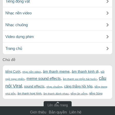
Tiếng động vật
Nhạc nền video
Nhạc chuông
Video dựng phim
Trang chủ
Chủ đề
,
,
,
,
âm thanh meme
âm thanh kinh dị
tiếng Cười
nhạc nền video
bất
câu
,
meme sound effects
,
,
ngờ ngạc nhiên
âm thanh vui nhộn hài hước
nói Viral
,
,
,
,
sound effects
căng thẳng hồi hộp
nhạc chuông
tiếng trong
,
,
,
,
âm thanh hoạt hình
tiếng Súng
nhà bếp
âm thanh đánh nhau
tiếng ăn uống
Lên đầu trang
Giới thiệu
Bản quyền
Liên hệ