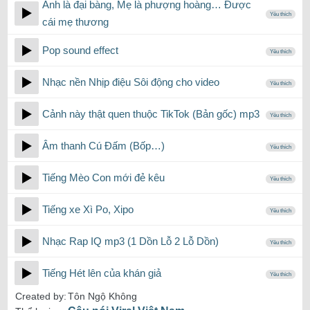
Anh là đại bàng, Mẹ là phượng hoàng… Được
Yêu thích
cái mẹ thương
Pop sound effect
Yêu thích
Nhạc nền Nhịp điệu Sôi động cho video
Yêu thích
Cảnh này thật quen thuộc TikTok (Bản gốc) mp3
Yêu thích
Âm thanh Cú Đấm (Bốp…)
Yêu thích
Tiếng Mèo Con mới đẻ kêu
Yêu thích
Tiếng xe Xì Po, Xipo
Yêu thích
Nhạc Rap IQ mp3 (1 Dồn Lỗ 2 Lỗ Dồn)
Yêu thích
Tiếng Hét lên của khán giả
Yêu thích
Created by:
Tôn Ngộ Không