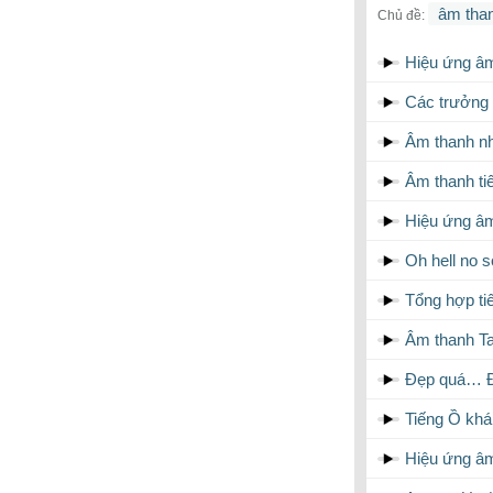
âm tha
Chủ đề:
Hiệu ứng â
Các trưởng 
Âm thanh n
Âm thanh ti
Hiệu ứng â
Oh hell no s
Tổng hợp t
Âm thanh T
Đẹp quá… Đ
Tiếng Ồ khá
Hiệu ứng âm