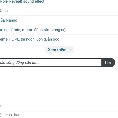
ole Reveal) sound effect
Keng
của Nanno
rting of mic, meme đánh rắm vang dội
eme HDPE thì ngon luôn (Bản gốc)
Xem thêm...»
Tìm
n