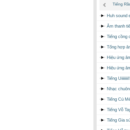
âm
Tiếng Rầ
thanh
Huh sound e
Âm thanh ti
Tiếng cồng 
Tổng hợp âm
Hiệu ứng â
Hiệu ứng âm
Tiếng Uiiiiii
Nhạc chuôn
Tiếng Cú M
Tiếng Vỗ Ta
Tiếng Gia sú