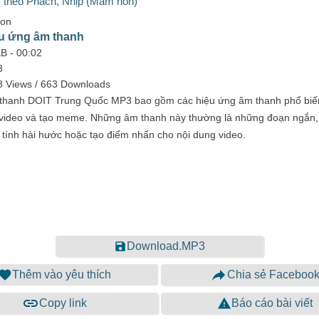
y theo Phách, Nhịp (Mầm non)
on
u ứng âm thanh
KB -
00:02
3
8 Views / 663 Downloads
thanh DOIT Trung Quốc MP3 bao gồm các hiệu ứng âm thanh phổ biế
 video và tạo meme. Những âm thanh này thường là những đoạn ngắn,
 tính hài hước hoặc tạo điểm nhấn cho nội dung video.
Download.MP3
Thêm vào yêu thích
Chia sẻ Faceboo
Copy link
Báo cáo bài viết