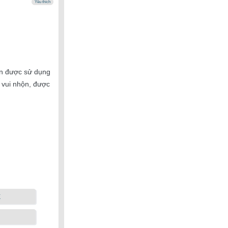
Yêu thích
n được sử dụng
 vui nhộn, được
k