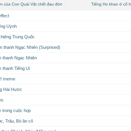
m của Con Quái Vật chết đau đớn
Tiếng Ho khan ở cổ 
ffect
ếng Uỳnh
chiêng Trung Quốc
 thanh Ngạc Nhiên (Surprised)
m thanh Ngạc Nhiên
 thanh Tiếng Ui
ii!!! meme
g Hài Hước
èo
y trong cuộc họp
c, Trâu, Bò ăn cỏ