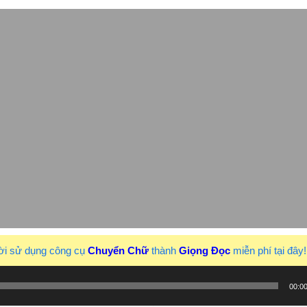
ời sử dụng công cụ
Chuyển Chữ
thành
Giọng Đọc
miễn phí tại đây
00:0