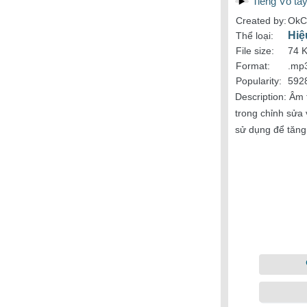
Tiếng Vỗ ta
Created by:
OkC
Hiệ
Thể loại:
File size:
74 
Format:
.mp
Popularity:
592
Description:
Âm 
trong chỉnh sửa
sử dụng để tăng