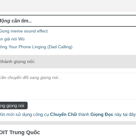
Gong meme sound effect
án giả nói Wù
ông Your Phone Linging (Dad Calling)
thành giọng nói:
ần chuyển đổi sang giọng nói...
ng giọng nói
Xin mời sử dụng công cụ
Chuyển Chữ
thành
Giọng Đọc
này tại đây
OIT Trung Quốc