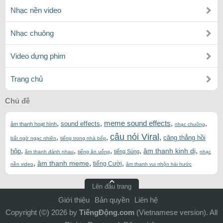
Nhạc nền video
Nhạc chuông
Video dựng phim
Trang chủ
Chủ đề
,
,
meme sound effects
,
,
sound effects
âm thanh hoạt hình
nhạc chuông
câu nói Viral
,
,
,
căng thẳng hồi
bất ngờ ngạc nhiên
tiếng trong nhà bếp
,
,
,
,
,
âm thanh kinh dị
hộp
tiếng Súng
âm thanh đánh nhau
tiếng ăn uống
nhạc
,
,
,
âm thanh meme
tiếng Cười
nền video
âm thanh vui nhộn hài hước
Lên đầu trang
Giới thiệu
Bản quyền
Liên hệ
Copyright (©) 2026 by
TiếngĐộng.com
(Vietnamese version). All