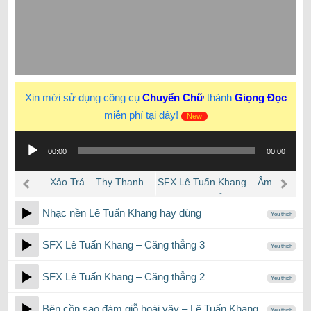
Xin mời sử dụng công cụ
Chuyển Chữ
thành
Giọng Đọc
miễn phí tại đây!
New
Trình
00:00
00:00
phát
âm
Xảo Trá – Thy Thanh
SFX Lê Tuấn Khang – Âm
thanh
Pham meme sound effect
thanh căng thẳng lúc bà 9
Nhạc nền Lê Tuấn Khang hay dùng
rụng răng
Yêu thích
SFX Lê Tuấn Khang – Căng thẳng 3
Yêu thích
SFX Lê Tuấn Khang – Căng thẳng 2
Yêu thích
Bên cồn sao đám giỗ hoài vậy – Lê Tuấn Khang
Yêu thích