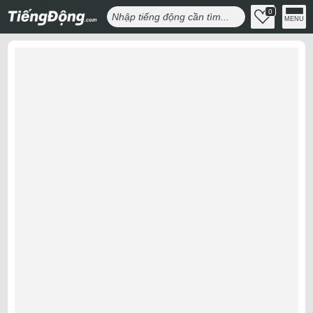
0
MENU