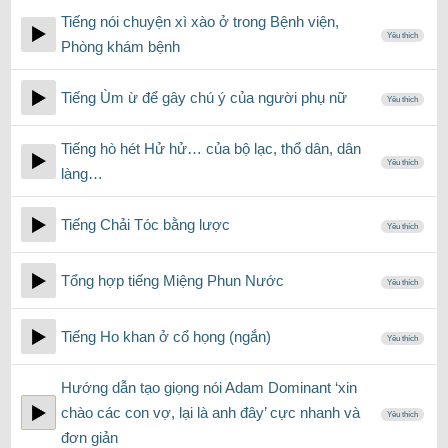
Tiếng nói chuyện xì xào ở trong Bệnh viện,
Yêu thích
Phòng khám bệnh
Tiếng Ùm ừ để gây chú ý của người phụ nữ
Yêu thích
Tiếng hò hét Hử hử… của bộ lạc, thổ dân, dân
Yêu thích
làng…
Tiếng Chải Tóc bằng lược
Yêu thích
Tổng hợp tiếng Miệng Phun Nước
Yêu thích
Tiếng Ho khan ở cổ họng (ngắn)
Yêu thích
Hướng dẫn tạo giọng nói Adam Dominant ‘xin
chào các con vợ, lại là anh đây’ cực nhanh và
Yêu thích
đơn giản