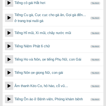
Tiếng cô gái Hắt hơi
Yêu thích
Tiếng Cu gà, Cục cục cho gà ăn, Gọi gà đến…
Yêu thích
ở trang trại nuôi gà
Tiếng Hỉ mũi, Xì mũi, chảy nước mũi
Yêu thích
Tiếng Niệm Phật 6 chữ
Yêu thích
Tiếng Ho và Nôn, ọe tiếng Phụ Nữ, con Gái
Yêu thích
Tiếng Nôn ọe giọng Nữ, con gái
Yêu thích
Âm thanh Kéo Co, hô hào, cỗ vũ…
Yêu thích
Tiếng Ồn ào ở Bệnh viện, Phòng khám bệnh
Yêu thích