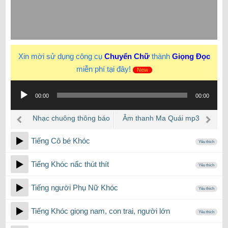
Xin mời sử dụng công cụ
Chuyển Chữ
thành
Giọng Đọc
miễn phí tại đây!
New
Trình
00:00
00:00
phát
âm
Nhạc chuông thông báo
Âm thanh Ma Quái mp3
thanh
Anime
Tiếng Cô bé Khóc
Yêu thích
Tiếng Khóc nấc thút thít
Yêu thích
Tiếng người Phụ Nữ Khóc
Yêu thích
Tiếng Khóc giọng nam, con trai, người lớn
Yêu thích