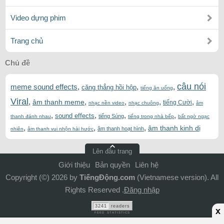
Video dựng phim
Trang chủ
Chủ đề
câu nói
meme sound effects
,
,
,
căng thẳng hồi hộp
tiếng ăn uống
Viral
,
,
,
,
,
âm thanh meme
tiếng Cười
nhạc nền video
nhạc chuông
âm
,
,
,
,
sound effects
tiếng Súng
thanh đánh nhau
tiếng trong nhà bếp
bất ngờ ngạc
,
,
,
âm thanh kinh dị
âm thanh hoạt hình
nhiên
âm thanh vui nhộn hài hước
Lên đầu trang
Giới thiệu
Bản quyền
Liên hệ
Copyright (©) 2026 by
TiếngĐộng.com
(Vietnamese version). All
Rights Reserved .
Đăng nhập
3241
readers
x
FEED STATISTICS