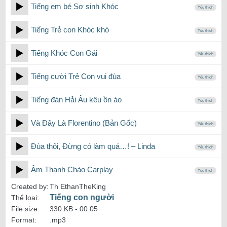
Tiếng em bé Sơ sinh Khóc
Yêu thích
Tiếng Trẻ con Khóc khó
Yêu thích
Tiếng Khóc Con Gái
Yêu thích
Tiếng cười Trẻ Con vui đùa
Yêu thích
Tiếng đàn Hải Âu kêu ồn ào
Yêu thích
Và Đây Là Florentino (Bản Gốc)
Yêu thích
Đùa thôi, Đừng có làm quá…! – Linda
Yêu thích
Âm Thanh Chào Carplay
Yêu thích
Created by:
Th EthanTheKing
Tiếng con người
Thể loại:
File size:
330 KB -
00:05
Format:
.mp3