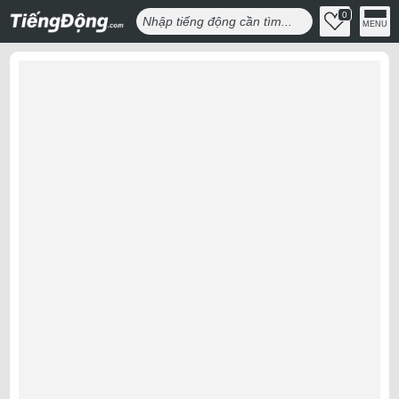
0
MENU