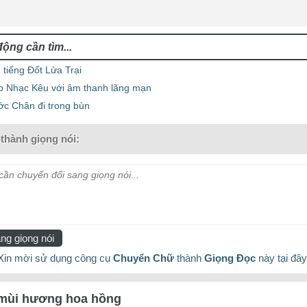
tiếng Đốt Lửa Trại
p Nhạc Kêu với âm thanh lãng mạn
ớc Chân đi trong bùn
thành giọng nói:
ần chuyển đổi sang giọng nói...
ng giọng nói
Xin mời sử dụng công cụ
Chuyển Chữ
thành
Giọng Đọc
này tại đây
 mùi hương hoa hồng