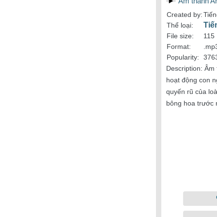
Âm thanh An
Created by:
Tiế
Tiế
Thể loại:
File size:
115
Format:
.mp
Popularity:
376
Description:
Âm t
hoạt động con n
quyến rũ của lo
bông hoa trước 