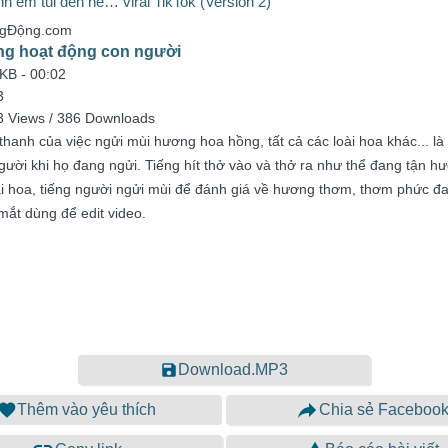
h em tui đến nè… viral TikTok (Version 2)
ngĐộng.com
ng hoạt động con người
 KB -
00:02
3
3 Views / 386 Downloads
hanh của việc ngửi mùi hương hoa hồng, tất cả các loài hoa khác... là
gười khi họ đang ngửi. Tiếng hít thở vào và thở ra như thể đang tận 
ài hoa, tiếng người ngửi mùi để đánh giá về hương thơm, thơm phức đa
mắt dùng để edit video.
Download.MP3
Thêm vào yêu thích
Chia sẻ Faceboo