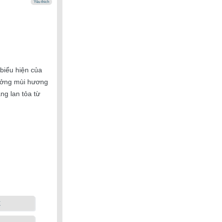
Yêu thích
 biểu hiện của
hưởng mùi hương
ng lan tỏa từ
k