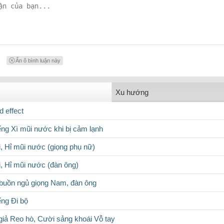
Ẩn ô bình luận này
Xu hướng
 effect
ếng Xì mũi nước khi bị cảm lạnh
i, Hỉ mũi nước (giọng phụ nữ)
i, Hỉ mũi nước (đàn ông)
buồn ngủ giọng Nam, đàn ông
ếng Đi bộ
giả Reo hò, Cười sảng khoái Vỗ tay