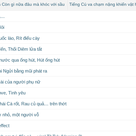
 Còn gì nữa đâu mà khóc với sầu
Tiếng Cú va chạm nặng khiến vật 
TikTok
Hà…
ôi
ốc lào, Rít điếu cày
ến, Thổi Diêm lửa tắt
nước qua ống hút, Hút ống hút
i Ngửi bằng mũi phát ra
ài của người phụ nữ
ve, Tình yêu
hái Cà rốt, Rau củ quả… trên thớt
y nhỏ, một người vỗ
ffect