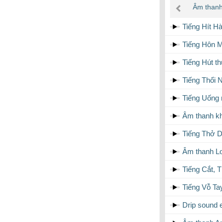
âm
Âm thanh
thanh
Tiếng Hít 
Tiếng Hôn M
Tiếng Hút thu
Tiếng Thổi N
Tiếng Uống 
Âm thanh kh
Tiếng Thở D
Âm thanh Lo
Tiếng Cắt, T
Tiếng Vỗ Ta
Drip sound e