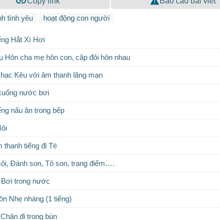
Copy link
Báo cáo bài viết
h tình yêu
hoạt động con người
ếng Hắt Xì Hơi
 Hôn cha mẹ hôn con, cặp đôi hôn nhau
hạc Kêu với âm thanh lãng mạn
xuống nước bơi
ếng nấu ăn trong bếp
ôi
 thanh tiếng đi Tè
ôi, Đánh son, Tô son, trang điểm….
 Bơi trong nước
n Nhẹ nhàng (1 tiếng)
Chân đi trong bùn