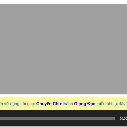
ời sử dụng công cụ
Chuyển Chữ
thành
Giọng Đọc
miễn phí tại đây
00:0