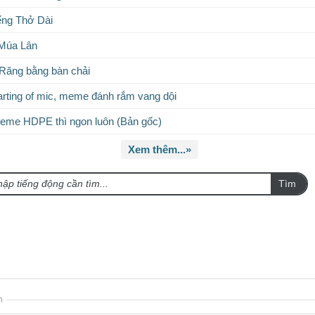
ếng Thở Dài
 Múa Lân
Răng bằng bàn chải
rting of mic, meme đánh rắm vang dội
eme HDPE thì ngon luôn (Bản gốc)
Xem thêm...»
Tìm
n