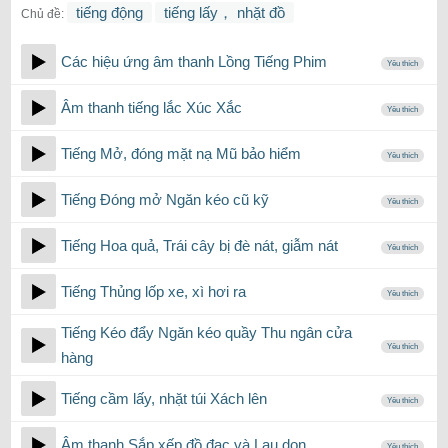
tiếng động
tiếng lấy， nhặt đồ
Chủ đề:
Các hiệu ứng âm thanh Lồng Tiếng Phim
Yêu thích
Âm thanh tiếng lắc Xúc Xắc
Yêu thích
Tiếng Mở, đóng mặt nạ Mũ bảo hiểm
Yêu thích
Tiếng Đóng mở Ngăn kéo cũ kỹ
Yêu thích
Tiếng Hoa quả, Trái cây bị đè nát, giẫm nát
Yêu thích
Tiếng Thủng lốp xe, xì hơi ra
Yêu thích
Tiếng Kéo đẩy Ngăn kéo quầy Thu ngân cửa
Yêu thích
hàng
Tiếng cầm lấy, nhặt túi Xách lên
Yêu thích
Âm thanh Sắp xếp đồ đạc và Lau dọn
Yêu thích