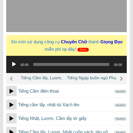
Xin mời sử dụng công cụ
Chuyển Chữ
thành
Giọng Đọc
miễn phí tại đây!
New
Trình
00:00
00:00
phát
âm
Tiếng Cầm lấy, Lượm,
Tiếng Ngáp buồn ngủ Phụ
thanh
Nhặt cuốn sách, tập vở…
nữ, con gái
Tiếng Cầm điện thoại
Yêu thích
Tiếng cầm lấy, nhặt túi Xách lên
Yêu thích
Tiếng Nhặt, Lượm, Cầm lấy tờ giấy
Yêu thích
Tiếng Cầm lấy, Lượm, Nhặt cuốn sách, tập vở…
Yêu thích