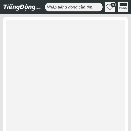
0
MENU