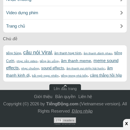
Video dựng phim
Trang chủ
Chủ đề
câu nói Viral
,
,
,
,
tiếng
tiếng Súng
âm thanh hoạt hình
âm thanh đánh nhau
,
,
,
,
meme sound
âm thanh meme
Cười
nhạc nền video
tiếng ăn uống
effects
,
,
,
,
âm
sound effects
nhạc chuông
âm thanh vui nhộn hài hước
,
,
,
thanh kinh dị
căng thẳng hồi hộp
bất ngờ ngạc nhiên
tiếng trong nhà bếp
Lên đầu trang
Giới thiệu
Bản quyền
Liên hệ
Copyright (©) 2026 by
TiếngĐộng.com
(Vietnamese version). All
Rights Reserved .
Đăng nhập
279
readers
x
FEED STATISTICS