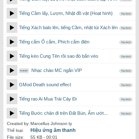
Tiếng Cầm lấy, Lượm, Nhặt đồ vật (Hoạt hình)
Yêu thích
Tiếng Xách balo lên, tiếng Cầm, nhặt túi Xách lên
Yêu thích
Tiếng cắm Ổ cắm, Phích cắm điện
Yêu thích
Tiếng kéo Cung Tên rồi sao đó bắn vèo
Yêu thích
Nhạc chào MC ngắn VIP
Yêu thích
GMod Death sound effect
Yêu thích
Tiếng rao Ai Mua Trái Cây Đi
Yêu thích
Tiếng Bước chân đi trên Đất Bùn, Ẩm ướt…
Yêu thích
Created by:
Marcellus Johnson ty
Hiệu ứng âm thanh
Thể loại:
File size:
55 KB -
00:01