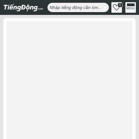
0
MENU