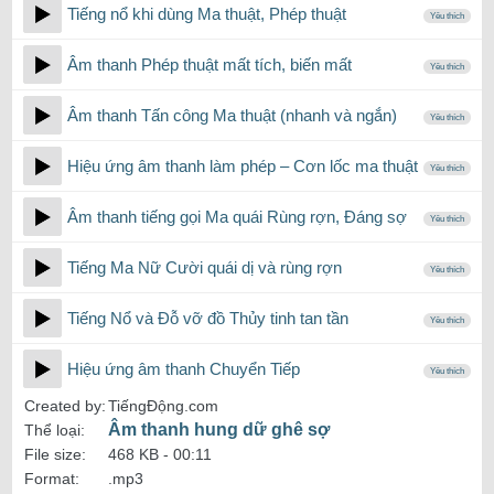
Tiếng nổ khi dùng Ma thuật, Phép thuật
Yêu thích
Âm thanh Phép thuật mất tích, biến mất
Yêu thích
Âm thanh Tấn công Ma thuật (nhanh và ngắn)
Yêu thích
Hiệu ứng âm thanh làm phép – Cơn lốc ma thuật
Yêu thích
Âm thanh tiếng gọi Ma quái Rùng rợn, Đáng sợ
Yêu thích
Tiếng Ma Nữ Cười quái dị và rùng rợn
Yêu thích
Tiếng Nổ và Đỗ vỡ đồ Thủy tinh tan tần
Yêu thích
Hiệu ứng âm thanh Chuyển Tiếp
Yêu thích
Created by:
TiếngĐộng.com
Âm thanh hung dữ ghê sợ
Thể loại:
File size:
468 KB -
00:11
Format:
.mp3