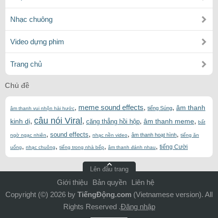
Nhạc chuông
Video dựng phim
Trang chủ
Chủ đề
,
meme sound effects
,
,
âm thanh
tiếng Súng
âm thanh vui nhộn hài hước
câu nói Viral
,
,
,
,
kinh dị
âm thanh meme
căng thẳng hồi hộp
bất
,
,
,
,
sound effects
âm thanh hoạt hình
ngờ ngạc nhiên
nhạc nền video
tiếng ăn
,
,
,
,
tiếng Cười
uống
nhạc chuông
tiếng trong nhà bếp
âm thanh đánh nhau
Lên đầu trang
Giới thiệu
Bản quyền
Liên hệ
Copyright (©) 2026 by
TiếngĐộng.com
(Vietnamese version). All
Rights Reserved .
Đăng nhập