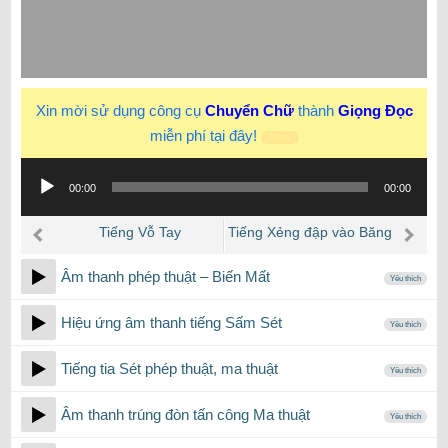
Xin mời sử dụng công cụ
Chuyển Chữ
thành
Giọng Đọc
miễn phí tại đây!
New
Trình
00:00
00:00
phát
âm
Tiếng Vỗ Tay
Tiếng Xẻng đập vào Băng
thanh
Tuyết, vỡ tan
Âm thanh phép thuật – Biến Mất
Yêu thích
Hiệu ứng âm thanh tiếng Sấm Sét
Yêu thích
Tiếng tia Sét phép thuật, ma thuật
Yêu thích
Âm thanh trúng đòn tấn công Ma thuật
Yêu thích