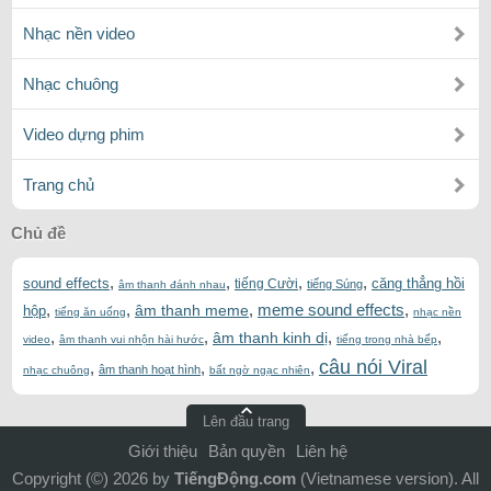
Nhạc nền video
Nhạc chuông
Video dựng phim
Trang chủ
Chủ đề
,
,
,
,
sound effects
căng thẳng hồi
tiếng Cười
tiếng Súng
âm thanh đánh nhau
,
,
,
meme sound effects
,
âm thanh meme
hộp
tiếng ăn uống
nhạc nền
,
,
,
,
âm thanh kinh dị
video
âm thanh vui nhộn hài hước
tiếng trong nhà bếp
câu nói Viral
,
,
,
âm thanh hoạt hình
nhạc chuông
bất ngờ ngạc nhiên
Lên đầu trang
Giới thiệu
Bản quyền
Liên hệ
Copyright (©) 2026 by
TiếngĐộng.com
(Vietnamese version). All