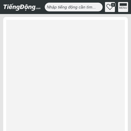
0
MENU