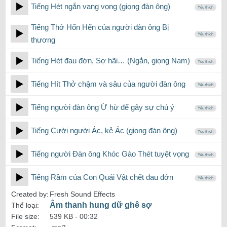
Tiếng Hét ngắn vang vọng (giọng đàn ông)
Yêu thích
Tiếng Thở Hổn Hển của người đàn ông Bị
Yêu thích
thương
Tiếng Hét đau đớn, Sợ hãi… (Ngắn, giọng Nam)
Yêu thích
Tiếng Hít Thở chậm và sâu của người đàn ông
Yêu thích
Tiếng người đàn ông Ừ hừ để gây sự chú ý
Yêu thích
Tiếng Cười người Ác, kẻ Ác (giọng đàn ông)
Yêu thích
Tiếng người Đàn ông Khóc Gào Thét tuyệt vọng
Yêu thích
Tiếng Rầm của Con Quái Vật chết đau đớn
Yêu thích
Created by:
Fresh Sound Effects
Âm thanh hung dữ ghê sợ
Thể loại:
File size:
539 KB -
00:32