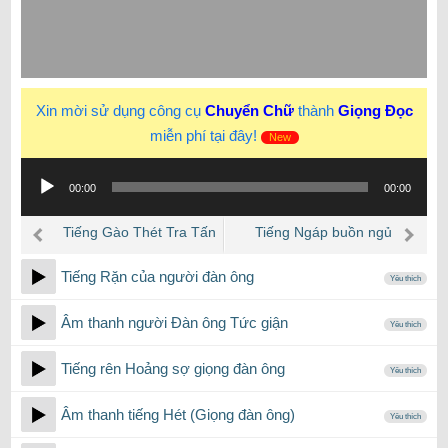
Xin mời sử dụng công cụ
Chuyển Chữ
thành
Giọng Đọc
miễn phí tại đây!
New
Trình
00:00
00:00
phát
âm
Tiếng Gào Thét Tra Tấn
Tiếng Ngáp buồn ngủ
thanh
vang vọng kinh dị
giọng Nam, đàn ông
Tiếng Rặn của người đàn ông
Yêu thích
Âm thanh người Đàn ông Tức giận
Yêu thích
Tiếng rên Hoảng sợ giọng đàn ông
Yêu thích
Âm thanh tiếng Hét (Giọng đàn ông)
Yêu thích