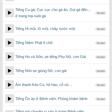
Tiếng Cu gà, Cục cục cho gà ăn, Gọi gà đến…
Yêu thích
ở trang trại nuôi gà
Tiếng Hỉ mũi, Xì mũi, chảy nước mũi
Yêu thích
Tiếng Niệm Phật 6 chữ
Yêu thích
Tiếng Ho và Nôn, ọe tiếng Phụ Nữ, con Gái
Yêu thích
Tiếng Nôn ọe giọng Nữ, con gái
Yêu thích
Âm thanh Kéo Co, hô hào, cỗ vũ…
Yêu thích
Tiếng Ồn ào ở Bệnh viện, Phòng khám bệnh
Yêu thích
Tiếng nói chuyện xì xào ở trong Bệnh viện,