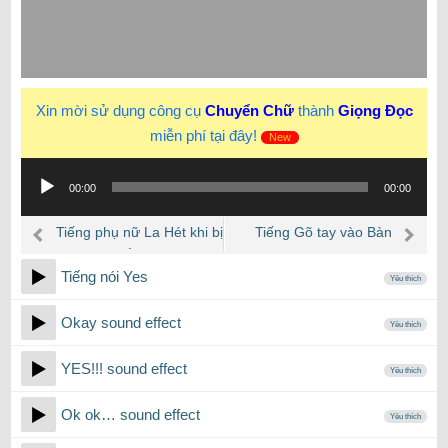
Xin mời sử dụng công cụ
Chuyển Chữ
thành
Giọng Đọc
miễn phí tại đây!
New
Trình
00:00
00:00
phát
âm
Tiếng phụ nữ La Hét khi bị
Tiếng Gõ tay vào Bàn
thanh
bắt cóc
Tiếng nói Yes
Yêu thích
Okay sound effect
Yêu thích
YES!!! sound effect
Yêu thích
Ok ok… sound effect
Yêu thích