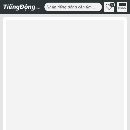
0
MENU