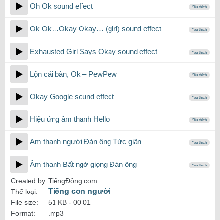
Oh Ok sound effect
Yêu thích
Ok Ok…Okay Okay… (girl) sound effect
Yêu thích
Exhausted Girl Says Okay sound effect
Yêu thích
Lộn cái bàn, Ok – PewPew
Yêu thích
Okay Google sound effect
Yêu thích
Hiệu ứng âm thanh Hello
Yêu thích
Âm thanh người Đàn ông Tức giận
Yêu thích
Âm thanh Bất ngờ giọng Đàn ông
Yêu thích
Created by:
TiếngĐộng.com
Tiếng con người
Thể loại:
File size:
51 KB -
00:01
Format:
.mp3