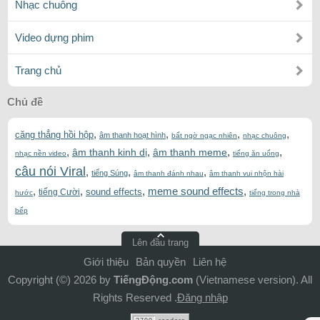
Nhạc chuông
Video dựng phim
Trang chủ
Chủ đề
,
,
,
,
căng thẳng hồi hộp
âm thanh hoạt hình
bất ngờ ngạc nhiên
nhạc chuông
,
,
,
,
âm thanh kinh dị
âm thanh meme
nhạc nền video
tiếng ăn uống
câu nói Viral
,
,
,
tiếng Súng
âm thanh đánh nhau
âm thanh vui nhộn hài
,
,
,
meme sound effects
,
sound effects
tiếng Cười
hước
tiếng trong nhà
bếp
Lên đầu trang
Giới thiệu
Bản quyền
Liên hệ
Copyright (©) 2026 by
TiếngĐộng.com
(Vietnamese version). All
Rights Reserved .
Đăng nhập