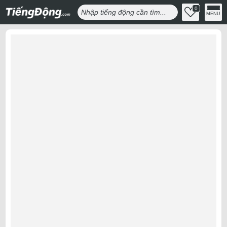
0
MENU