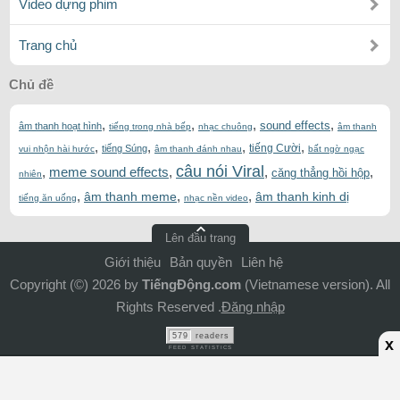
Video dựng phim
Trang chủ
Chủ đề
,
,
,
,
sound effects
âm thanh hoạt hình
tiếng trong nhà bếp
nhạc chuông
âm thanh
,
,
,
,
tiếng Cười
tiếng Súng
vui nhộn hài hước
âm thanh đánh nhau
bất ngờ ngạc
câu nói Viral
,
meme sound effects
,
,
,
căng thẳng hồi hộp
nhiên
,
,
,
âm thanh meme
âm thanh kinh dị
tiếng ăn uống
nhạc nền video
Lên đầu trang
Giới thiệu
Bản quyền
Liên hệ
Copyright (©) 2026 by
TiếngĐộng.com
(Vietnamese version). All
Rights Reserved .
Đăng nhập
579
readers
x
FEED STATISTICS
ADS Bottom