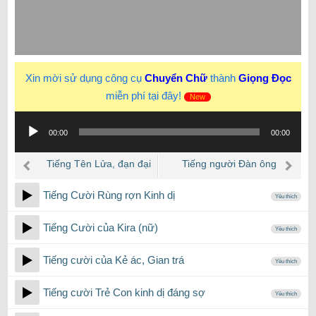
Xin mời sử dụng công cụ
Chuyển Chữ
thành
Giọng Đọc
miễn phí tại đây!
New
Trình
00:00
00:00
phát
âm
Tiếng Tên Lửa, đạn đại
Tiếng người Đàn ông
thanh
bay kêu trong Chiến
Khóc Gào Thét tuyệt vọng
Tiếng Cười Rùng rợn Kinh dị
Tranh
Yêu thích
Tiếng Cười của Kira (nữ)
Yêu thích
Tiếng cười của Kẻ ác, Gian trá
Yêu thích
Tiếng cười Trẻ Con kinh dị đáng sợ
Yêu thích