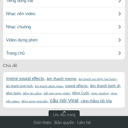
Tiếng động vật
Nhạc nền video
Nhạc chuông
Video dựng phim
Trang chủ
Chủ đề
meme sound effects
,
,
,
âm thanh meme
âm thanh vui nhộn hài hước
,
,
,
,
âm thanh kinh dị
sound effects
âm thanh hoạt hình
âm thanh đánh nhau
,
,
,
,
,
tiếng Cười
tiếng Súng
tiếng ăn uống
bất ngờ ngạc nhiên
nhạc chuông
nhạc
câu nói Viral
,
,
,
căng thẳng hồi hộp
nền video
tiếng trong nhà bếp
Lên đầu trang
Giới thiệu
Bản quyền
Liên hệ