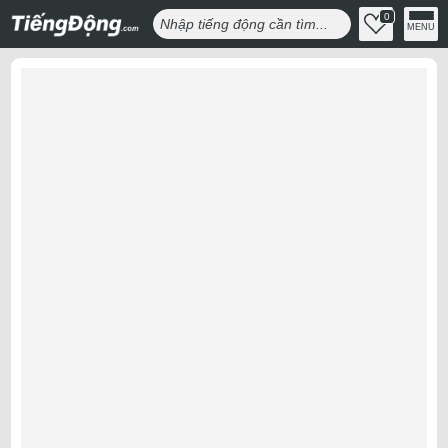
0
MENU