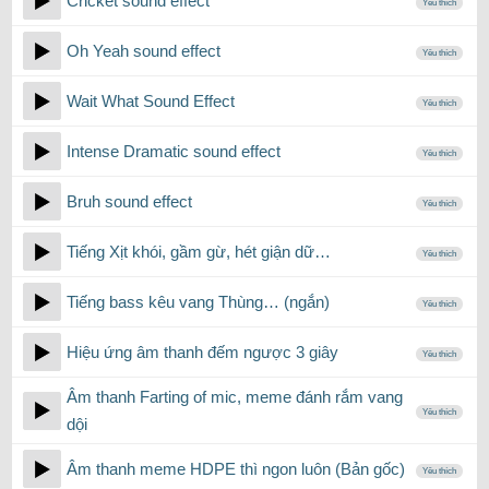
Cricket sound effect
Yêu thích
Oh Yeah sound effect
Yêu thích
Wait What Sound Effect
Yêu thích
Intense Dramatic sound effect
Yêu thích
Bruh sound effect
Yêu thích
Tiếng Xịt khói, gầm gừ, hét giận dữ…
Yêu thích
Tiếng bass kêu vang Thùng… (ngắn)
Yêu thích
Hiệu ứng âm thanh đếm ngược 3 giây
Yêu thích
Âm thanh Farting of mic, meme đánh rắm vang
Yêu thích
dội
Âm thanh meme HDPE thì ngon luôn (Bản gốc)
Yêu thích