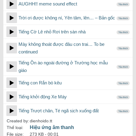
AUGHH!! meme sound effect
Yêu thích
Trời ơi được không ní, Yên tâm, lên… – Bản gốc
Yêu thích
Tiếng Cờ Lê nhỏ Rơi trên sàn nhà
Yêu thích
Mày không thoát được đâu con trai… To be
Yêu thích
continued
Tiếng Ồn ào ngoài đường ở Trường học mẫu
Yêu thích
giáo
Tiếng con Rắn bò kêu
Yêu thích
Tiếng khởi động Xe Máy
Yêu thích
Tiếng Trượt chân, Té ngã sịch xuống đất
Yêu thích
Created by:
dienhoido.tt
Hiệu ứng âm thanh
Thể loại:
File size:
273 KB -
00:01