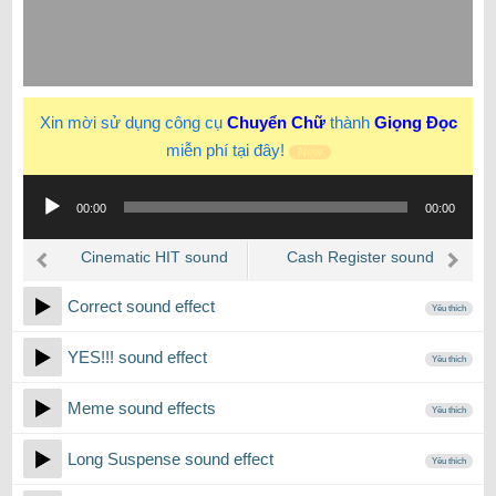
Xin mời sử dụng công cụ
Chuyển Chữ
thành
Giọng Đọc
miễn phí tại đây!
New
Trình
00:00
00:00
phát
âm
Cinematic HIT sound
Cash Register sound
thanh
effect
effect
Correct sound effect
Yêu thích
YES!!! sound effect
Yêu thích
Meme sound effects
Yêu thích
Long Suspense sound effect
Yêu thích