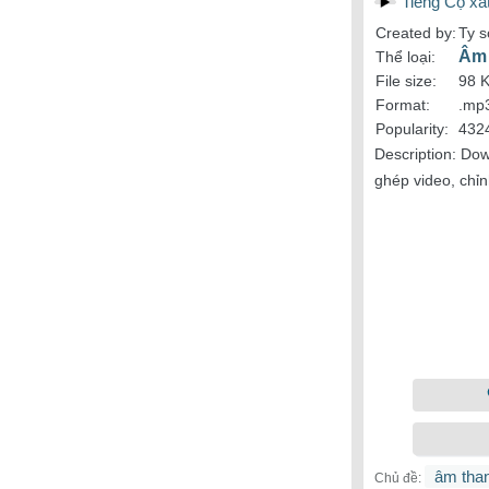
Tiếng Cọ xát
Created by:
Ty s
Âm 
Thể loại:
File size:
98 
Format:
.mp
Popularity:
4324
Description:
Dow
ghép video, chỉn
âm tha
Chủ đề: