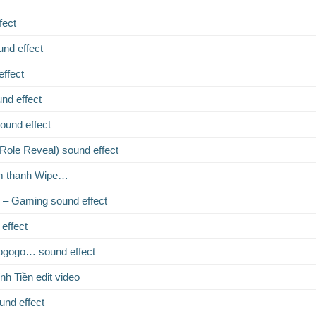
fect
nd effect
effect
nd effect
ound effect
ole Reveal) sound effect
m thanh Wipe…
p – Gaming sound effect
effect
gogo… sound effect
h Tiền edit video
ound effect