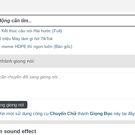
Kết thúc câu nói Hài hước (Full)
20 triệu Mày làm gì hở TikTok
 meme HDPE thì ngon luôn (Bản gốc)
thành giọng nói:
ần chuyển đổi sang giọng nói...
ng giọng nói
Xin mời sử dụng công cụ
Chuyển Chữ
thành
Giọng Đọc
này tại đây
 sound effect