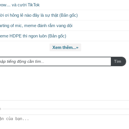
wow… và cười TikTok
i ơi hỏng lẻ nào đây là sự thật (Bản gốc)
rting of mic, meme đánh rắm vang dội
eme HDPE thì ngon luôn (Bản gốc)
Xem thêm...»
Tìm
n