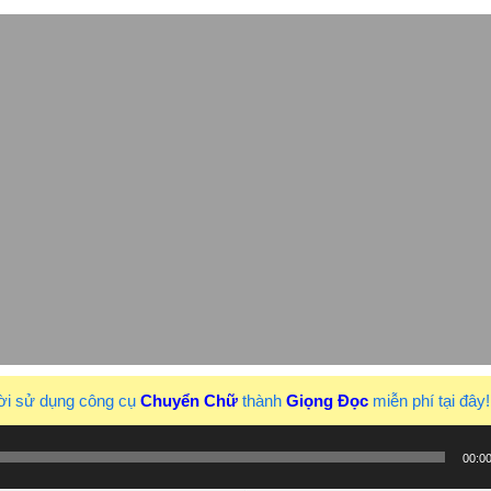
ời sử dụng công cụ
Chuyển Chữ
thành
Giọng Đọc
miễn phí tại đây
00:0