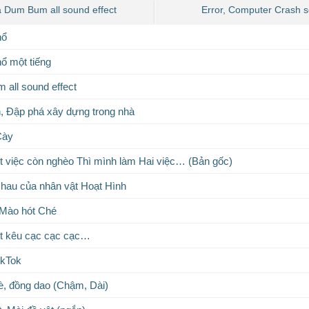
 Dum Bum all sound effect
Error, Computer Crash s
nổ
ổ một tiếng
all sound effect
, Đập phá xây dựng trong nhà
Cày
 việc còn nghèo Thì mình làm Hai việc… (Bản gốc)
hau của nhân vật Hoạt Hình
 Mào hót Ché
ịt kêu cạc cạc cạc…
ikTok
, đồng dao (Chậm, Dài)