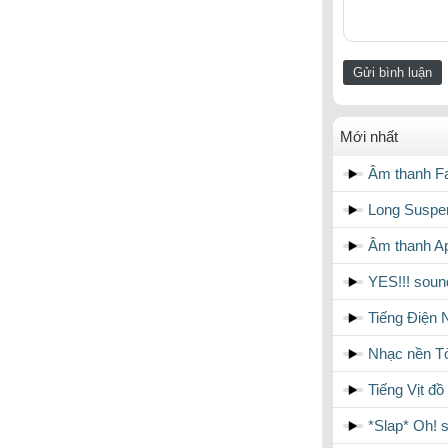
Mới nhất
Âm thanh Fa
Long Suspen
Âm thanh A
YES!!! sound
Tiếng Điện 
Nhạc nền Tò
Tiếng Vịt đ
*Slap* Oh! s