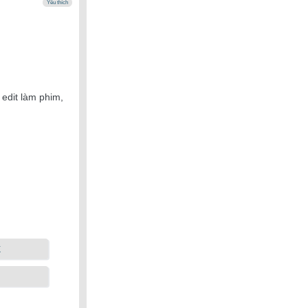
Yêu thích
edit làm phim,
k