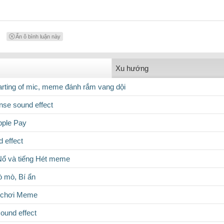
Ẩn ô bình luận này
Xu hướng
rting of mic, meme đánh rắm vang dội
se sound effect
pple Pay
 effect
Nổ và tiếng Hét meme
 mò, Bí ẩn
ồ chơi Meme
ound effect