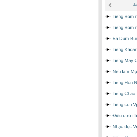
âm
Ba
thanh
Tiếng Bom 
Tiếng Bom n
Ba Dum Bum 
Tiếng Khoan
Tiếng Máy 
Nếu làm Một
Tiếng Hôn N
Tiếng Chào
Tiếng con V
Điệu cười T
Nhạc đọc Vè