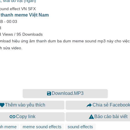
, Mài đồ vật (ngắn)
ound effect VN SFX
thanh meme Việt Nam
KB -
00:03
3
 Views / 95 Downloads
nload hiệu ứng âm thanh dum ba dum meme sound mp3 này cho việc 
h sửa video.
Download.MP3
Thêm vào yêu thích
Chia sẻ Faceboo
Copy link
Báo cáo bài viết
nh meme
meme sound effects
sound effects