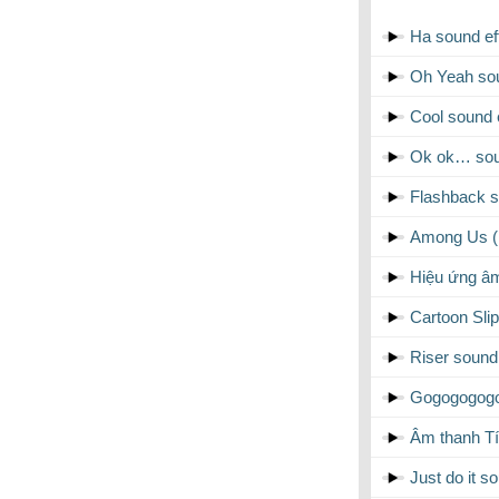
Ha sound ef
Oh Yeah sou
Cool sound 
Ok ok… sou
Flashback s
Among Us (R
Hiệu ứng â
Cartoon Sli
Riser sound 
Gogogogogo
Âm thanh Tín
Just do it s