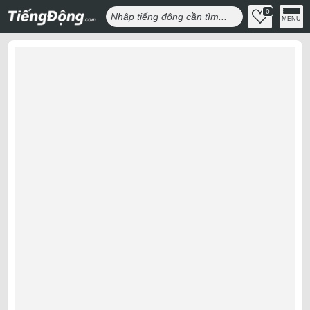
0
MENU