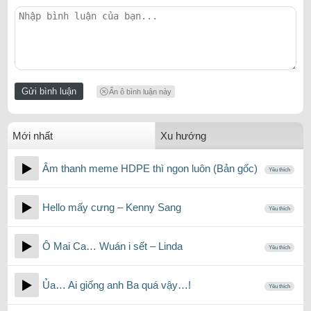
Ẩn ô bình luận này
Mới nhất
Xu hướng
Âm thanh meme HDPE thì ngon luôn (Bản gốc)
Yêu thích
Hello mấy cưng – Kenny Sang
Yêu thích
Ô Mai Ca… Wuán i sết – Linda
Yêu thích
Ủa… Ai giống anh Ba quá vậy…!
Yêu thích