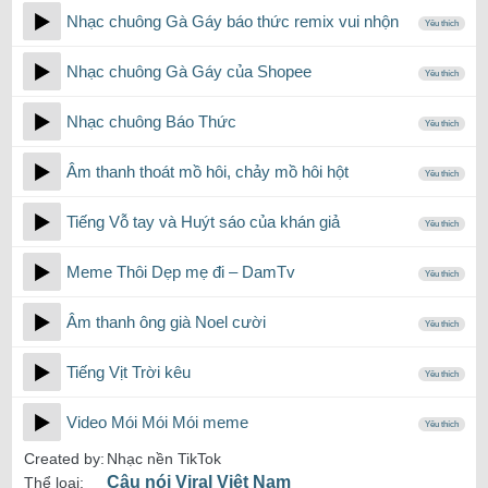
Nhạc chuông Gà Gáy báo thức remix vui nhộn
Yêu thích
Nhạc chuông Gà Gáy của Shopee
Yêu thích
Nhạc chuông Báo Thức
Yêu thích
Âm thanh thoát mồ hôi, chảy mồ hôi hột
Yêu thích
Tiếng Vỗ tay và Huýt sáo của khán giả
Yêu thích
Meme Thôi Dẹp mẹ đi – DamTv
Yêu thích
Âm thanh ông già Noel cười
Yêu thích
Tiếng Vịt Trời kêu
Yêu thích
Video Mói Mói Mói meme
Yêu thích
Created by:
Nhạc nền TikTok
Câu nói Viral Việt Nam
Thể loại: