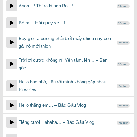
Aaaa…! Thì ra là anh Ba…!
Yêu thích
Bỏ ra… Hải quay xe…!
Yêu thích
Bây giờ ra đường phải biết mấy chiêu này con
Yêu thích
gái nó mới thích
Trời ơi được không ní, Yên tâm, lên… – Bản
Yêu thích
gốc
Hello bạn nhỏ, Lâu rồi mình không gặp nhau –
Yêu thích
PewPew
Hello thằng em… – Bác Gấu Vlog
Yêu thích
Tiếng cười Hahaha… – Bác Gấu Vlog
Yêu thích