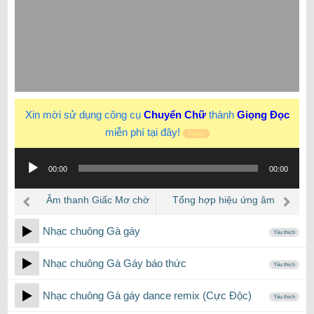
Xin mời sử dụng công cụ
Chuyển Chữ
thành
Giọng Đọc
miễn phí tại đây!
New
Trình
00:00
00:00
phát
âm
Âm thanh Giấc Mơ chờ
Tổng hợp hiệu ứng âm
thanh
đợi, mở rộng
thanh nút Trả Lời hỏi đáp
Nhạc chuông Gà gáy
Yêu thích
Nhạc chuông Gà Gáy báo thức
Yêu thích
Nhạc chuông Gà gáy dance remix (Cực Độc)
Yêu thích