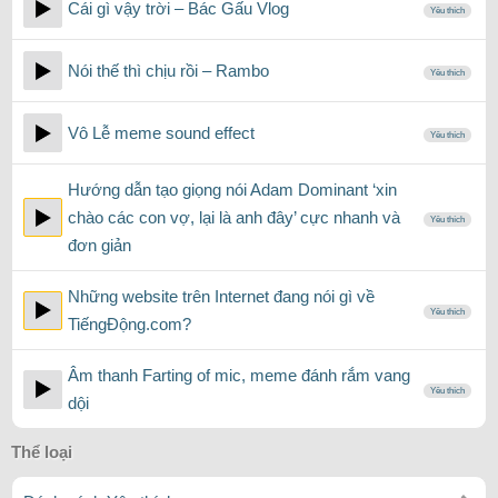
Cái gì vậy trời – Bác Gấu Vlog
Yêu thích
Nói thế thì chịu rồi – Rambo
Yêu thích
Vô Lễ meme sound effect
Yêu thích
Hướng dẫn tạo giọng nói Adam Dominant ‘xin
chào các con vợ, lại là anh đây’ cực nhanh và
Yêu thích
đơn giản
Những website trên Internet đang nói gì về
Yêu thích
TiếngĐộng.com?
Âm thanh Farting of mic, meme đánh rắm vang
Yêu thích
dội
Thể loại