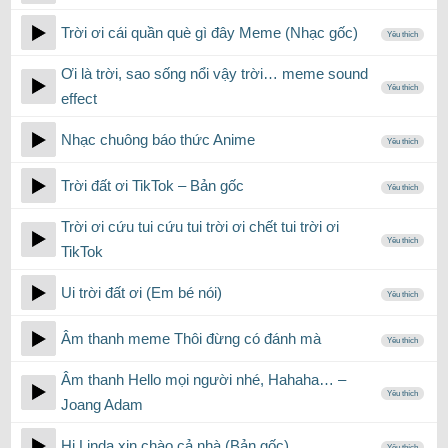
Trời ơi cái quần què gì đây Meme (Nhạc gốc)
Yêu thích
Ơi là trời, sao sống nổi vậy trời… meme sound
Yêu thích
effect
Nhạc chuông báo thức Anime
Yêu thích
Trời đất ơi TikTok – Bản gốc
Yêu thích
Trời ơi cứu tui cứu tui trời ơi chết tui trời ơi
Yêu thích
TikTok
Ui trời đất ơi (Em bé nói)
Yêu thích
Âm thanh meme Thôi đừng có đánh mà
Yêu thích
Âm thanh Hello mọi người nhé, Hahaha… –
Yêu thích
Joang Adam
Hi Linda xin chào cả nhà (Bản gốc)
Yêu thích