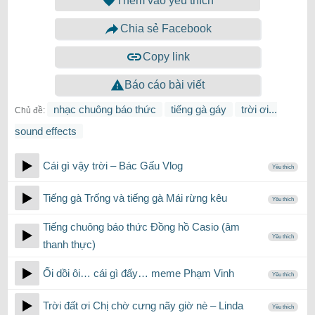
Thêm vào yêu thích
Chia sẻ Facebook
Copy link
Báo cáo bài viết
nhạc chuông báo thức
tiếng gà gáy
trời ơi...
Chủ đề:
sound effects
Cái gì vậy trời – Bác Gấu Vlog
Yêu thích
Tiếng gà Trống và tiếng gà Mái rừng kêu
Yêu thích
Tiếng chuông báo thức Đồng hồ Casio (âm
Yêu thích
thanh thực)
Ối dồi ôi… cái gì đấy… meme Phạm Vinh
Yêu thích
Trời đất ơi Chị chờ cưng nãy giờ nè – Linda
Yêu thích