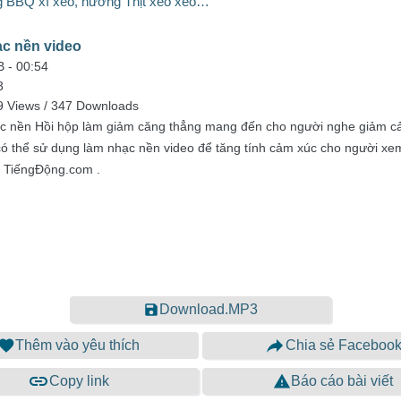
g BBQ xì xèo, nướng Thịt xèo xèo…
c nền video
B -
00:54
3
9 Views / 347 Downloads
c nền Hồi hộp làm giảm căng thẳng mang đến cho người nghe giảm c
 có thể sử dụng làm nhạc nền video để tăng tính cảm xúc cho người xem
i TiếngĐộng.com .
Download.MP3
Thêm vào yêu thích
Chia sẻ Faceboo
Copy link
Báo cáo bài viết