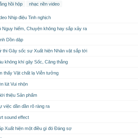
ẳng hồi hộp
nhạc nền video
deo Nhịp điệu Tinh nghịch
 Nguy hiểm, Chuyện không hay sắp xảy ra
ính Dồn dập
 thi Gây sốc sự Xuất hiện Nhân vật sắp tới
u không khí gây Sốc, Căng thẳng
m thấy Vật chất lạ Viễn tưởng
n lút Vui nhộn
ới thiệu Sản phẩm
 việc dần dần rõ ràng ra
rt sound effect
p Xuất hiện một điều gì đó Đáng sợ