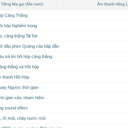
Tiếng Ma gọi (Ma nam)
Âm thanh tiếng 
ộp Căng Thẳng
i hộp Nghiêm trọng
p, căng thẳng TikTok
ở đầu phim Quảng cáo hấp dẫn
u trả lời hồi hộp căng thẳng
ng thẳng và Hồi hộp
m thanh Hồi Hộp
uay Ngược thời gian
ười gian xảo, nham hiểm
ng sound effect
i, Xì mũi, chảy nước mũi