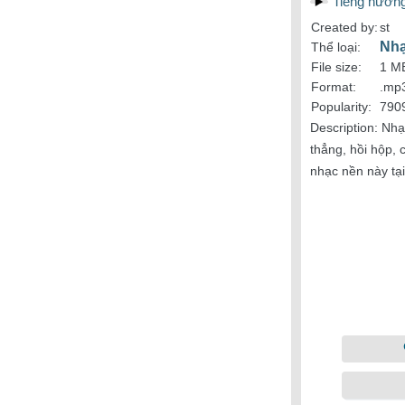
Tiếng nướn
Created by:
st
Nhạ
Thể loại:
File size:
1 M
Format:
.mp
Popularity:
790
Description:
Nhạ
thẳng, hồi hộp,
nhạc nền này tạ