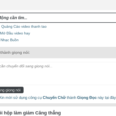
 Quảng Cáo video thanh tao
u Mở Đầu video hay
 Nhạc Buồn
thành giọng nói:
ần chuyển đổi sang giọng nói...
ng giọng nói
Xin mời sử dụng công cụ
Chuyển Chữ
thành
Giọng Đọc
này tại đây
i hộp làm giảm Căng thẳng