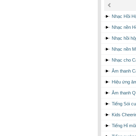
âm
thanh
Nhạc Hồi H
Nhạc nền Hồ
Nhạc hồi hộ
Nhạc nền M
Nhạc cho Câ
Âm thanh Că
Hiệu ứng â
Âm thanh Q
Tiếng Sói c
Kids Cheeri
Tiếng Hỉ mũ