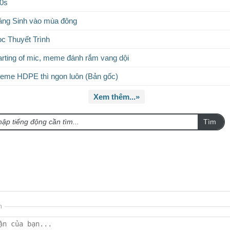
10s
iáng Sinh vào mùa đông
c Thuyết Trình
rting of mic, meme đánh rắm vang dội
eme HDPE thì ngon luôn (Bản gốc)
Xem thêm...»
Tìm
n