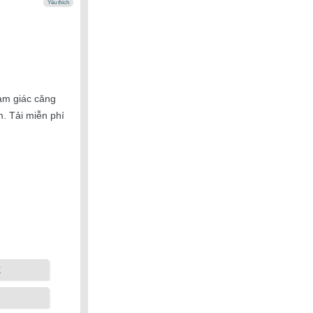
Yêu thích
ảm giác căng
. Tải miễn phí
k