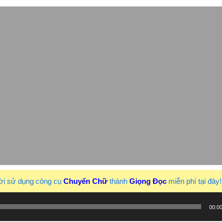
ời sử dụng công cụ
Chuyển Chữ
thành
Giọng Đọc
miễn phí tại đây
00:0