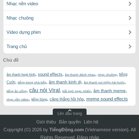
Nhạc nền video
Nhạc chuông
Video dựng phim
Trang chủ
Chủ đề
,
,
,
,
sound effects
tiếng
âm thanh hoạt hình
âm thanh đánh nhau
nhạc chuông
,
,
,
,
âm thanh kinh dị
Cười
tiếng trong nhà bếp
âm thanh vui nhộn hài hước
câu nói Viral
,
,
,
,
âm thanh meme
tiếng ăn uống
bất ngờ ngạc nhiên
,
,
,
meme sound effects
căng thẳng hồi hộp
tiếng Súng
nhạc nền video
Lên đầu trang
Giới thiệu
Bản quyền
Liên hệ
Copyright (©) 2026 by
TiếngĐộng.com
(Vietnamese version). All
Rights Reserved .
Đăng nhập