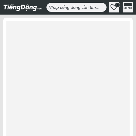
0
MENU