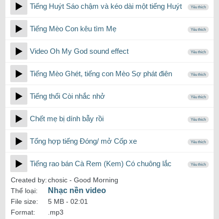
Tiếng Huýt Sáo chậm và kéo dài một tiếng Huýt
Yêu thích
Tiếng Mèo Con kêu tìm Mẹ
Yêu thích
Video Oh My God sound effect
Yêu thích
Tiếng Mèo Ghét, tiếng con Mèo Sợ phát điên
Yêu thích
Tiếng thổi Còi nhắc nhở
Yêu thích
Chết mẹ bị dính bẫy rồi
Yêu thích
Tổng hợp tiếng Đóng/ mở Cốp xe
Yêu thích
Tiếng rao bán Cà Rem (Kem) Có chuông lắc
Yêu thích
Created by:
chosic - Good Morning
Nhạc nền video
Thể loại:
File size:
5 MB -
02:01
Format:
.mp3