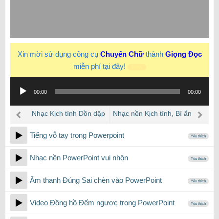
Xin mời sử dụng công cụ
Chuyển Chữ
thành
Giọng Đọc
miễn phí tại đây!
New
Trình
00:00
00:00
phát
âm
Nhạc Kịch tính Dồn dập
Nhạc nền Kịch tính, Bí ẩn
thanh
và Đáng sợ
Tiếng vỗ tay trong Powerpoint
Yêu thích
Nhạc nền PowerPoint vui nhộn
Yêu thích
Âm thanh Đúng Sai chèn vào PowerPoint
Yêu thích
Video Đồng hồ Đếm ngược trong PowerPoint
Yêu thích