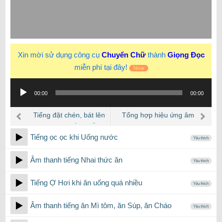
Xin mời sử dụng công cụ
Chuyển Chữ
thành
Giọng Đọc
miễn phí tại đây!
New
Trình
00:00
00:00
phát
âm
Tiếng đặt chén, bát lên
Tổng hợp hiệu ứng âm
thanh
mặt bàn bằng gỗ
thanh Đồ thủy tinh
Tiếng ọc ọc khi Uống nước
Yêu thích
Âm thanh tiếng Nhai thức ăn
Yêu thích
Tiếng Ợ Hơi khi ăn uống quá nhiều
Yêu thích
Âm thanh tiếng ăn Mì tôm, ăn Súp, ăn Cháo
Yêu thích