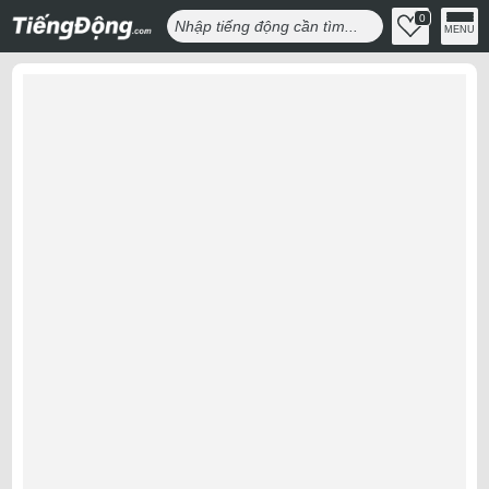
0
MENU