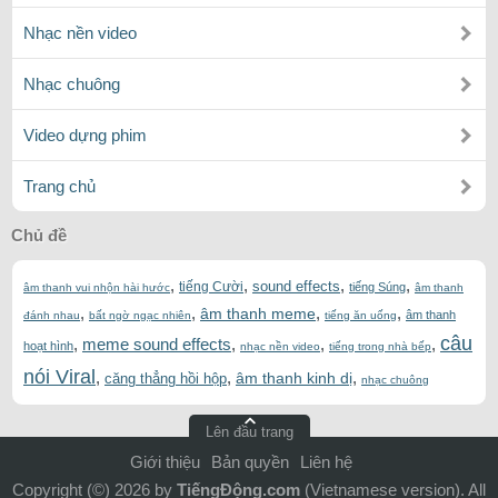
Nhạc nền video
Nhạc chuông
Video dựng phim
Trang chủ
Chủ đề
,
,
,
,
sound effects
tiếng Cười
tiếng Súng
âm thanh vui nhộn hài hước
âm thanh
,
,
,
,
âm thanh meme
âm thanh
đánh nhau
bất ngờ ngạc nhiên
tiếng ăn uống
câu
,
meme sound effects
,
,
,
hoạt hình
nhạc nền video
tiếng trong nhà bếp
nói Viral
,
,
,
âm thanh kinh dị
căng thẳng hồi hộp
nhạc chuông
Lên đầu trang
Giới thiệu
Bản quyền
Liên hệ
Copyright (©) 2026 by
TiếngĐộng.com
(Vietnamese version). All