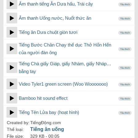
Âm thanh tiếng Ăn Dưa hấu, Trái cây
Yêu thích
Âm thanh Uống nước, Nuốt thức ăn
Yêu thích
Tiếng ăn Dưa chuột giòn tươi
Yêu thích
Tiếng Bước Chân Chạy thể dục Thở Hổn Hển
Yêu thích
của người đàn ông
Tiếng Chà giấy Giáp, giấy Nhám, giấy Nháp…
Yêu thích
bằng tay
Video Tyler1 green screen (Woo Wooooooo)
Yêu thích
Bamboo hit sound effect
Yêu thích
Tiếng Tên Lửa bay (hoạt hình)
Yêu thích
Created by:
TiếngĐộng.com
Tiếng ăn uống
Thể loại:
File size:
329 KB -
00:05