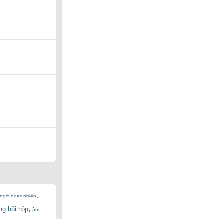
,
 ngờ ngạc nhiên
,
ng hồi hộp
âm