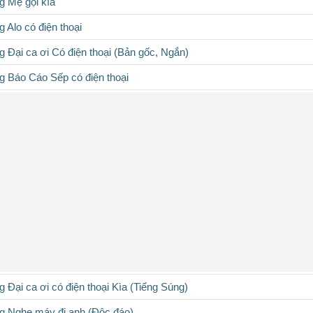
 Mẹ gọi kìa
 Alo có điện thoại
 Đại ca ơi Có điện thoại (Bản gốc, Ngắn)
 Báo Cáo Sếp có điện thoại
 Đại ca ơi có điện thoại Kìa (Tiếng Súng)
g Nghe máy đi anh (Độc đáo)