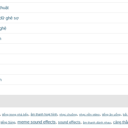
thuật
dữ ghê sợ
nghệ
n
m
,
,
,
,
,
,
âm thanh hoạt hình
tiếng trong nhà bếp
nhạc chuông
nhạc nền video
tiếng ăn uống
bất
,
,
meme sound effects
,
,
,
sound effects
căng thẳ
tiếng Súng
âm thanh đánh nhau