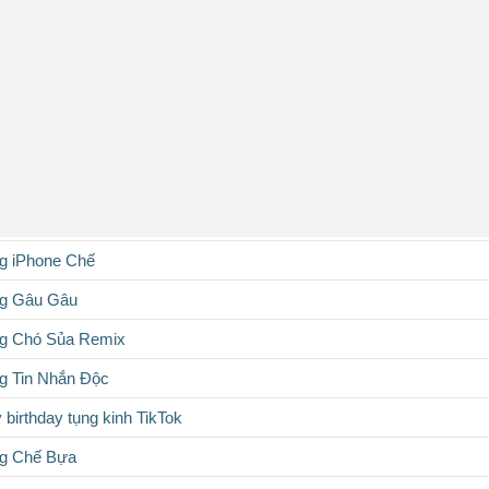
g iPhone Chế
g Gâu Gâu
g Chó Sủa Remix
g Tin Nhắn Độc
birthday tụng kinh TikTok
g Chế Bựa