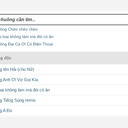
ông Chéo chéo chéo
i loại không làm mà đòi có ăn
ông Đại Ca Ơi Có Điện Thoại
g độc
 tên Hải (cho Nữ)
g Anh Ơi Vợ Gọi Kìa
oại không làm mà đòi có ăn
g Tiếng Súng remix
g A Đù