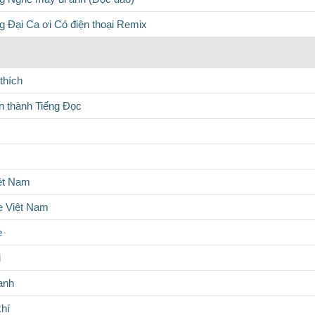
 Đại Ca ơi Có điện thoại Remix
thích
 thành Tiếng Đọc
iệt Nam
 Việt Nam
e
i
anh
hí