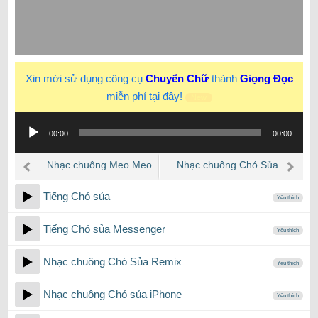
Xin mời sử dụng công cụ
Chuyển Chữ
thành
Giọng Đọc
miễn phí tại đây!
New
Trình
00:00
00:00
phát
âm
Nhạc chuông Meo Meo
Nhạc chuông Chó Sủa
thanh
Remix
Tiếng Chó sủa
Yêu thích
Tiếng Chó sủa Messenger
Yêu thích
Nhạc chuông Chó Sủa Remix
Yêu thích
Nhạc chuông Chó sủa iPhone
Yêu thích