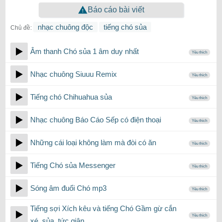
Báo cáo bài viết
nhạc chuông độc
tiếng chó sủa
Chủ đề:
Âm thanh Chó sủa 1 âm duy nhất
Yêu thích
Nhạc chuông Siuuu Remix
Yêu thích
Tiếng chó Chihuahua sủa
Yêu thích
Nhạc chuông Báo Cáo Sếp có điện thoại
Yêu thích
Những cái loại không làm mà đòi có ăn
Yêu thích
Tiếng Chó sủa Messenger
Yêu thích
Sóng âm đuổi Chó mp3
Yêu thích
Tiếng sợi Xích kêu và tiếng Chó Gầm gừ cắn
Yêu thích
xé, sủa, tức giận…