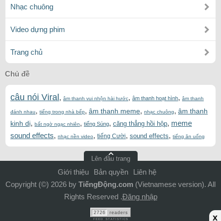
Nhạc chuông
Video dựng phim
Trang chủ
Chủ đề
câu nói Viral
,
,
,
âm thanh hoạt hình
âm thanh vui nhộn hài hước
âm thanh
,
,
,
,
âm thanh meme
âm thanh
đánh nhau
tiếng trong nhà bếp
nhạc chuông
,
,
,
,
meme
kinh dị
căng thẳng hồi hộp
tiếng Súng
bất ngờ ngạc nhiên
sound effects
,
,
,
,
sound effects
tiếng Cười
nhạc nền video
tiếng ăn uống
Lên đầu trang
Giới thiệu
Bản quyền
Liên hệ
Copyright (©) 2026 by
TiếngĐộng.com
(Vietnamese version). All
Rights Reserved .
Đăng nhập
2726
readers
x
FEED STATISTICS