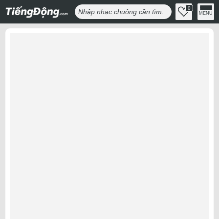
0
MENU