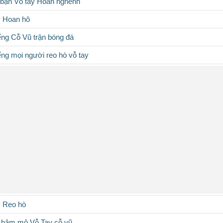
 bạn Vỗ tay Hoan nghênh
y Hoan hô
ếng Cỗ Vũ trận bóng đá
ếng mọi người reo hò vỗ tay
y Reo hò
 hâm mộ Vỗ Tay cỗ vũ