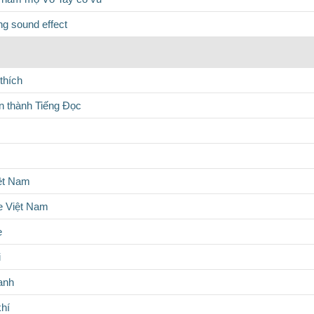
ng sound effect
thích
 thành Tiếng Đọc
iệt Nam
 Việt Nam
e
i
anh
hí