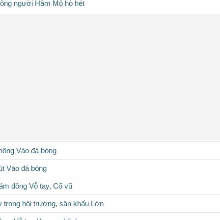
đông người Hâm Mộ hò hét
hông Vào đá bóng
út Vào đá bóng
ám đông Vỗ tay, Cổ vũ
y trong hội trường, sân khấu Lớn