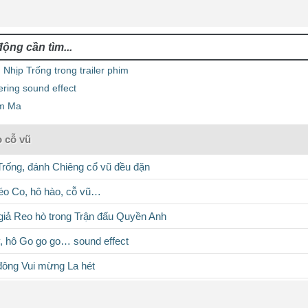
Nhịp Trống trong trailer phim
ring sound effect
m Ma
ò cỗ vũ
rống, đánh Chiêng cổ vũ đều đặn
éo Co, hô hào, cỗ vũ…
giả Reo hò trong Trận đấu Quyền Anh
tay, hô Go go go… sound effect
ông Vui mừng La hét