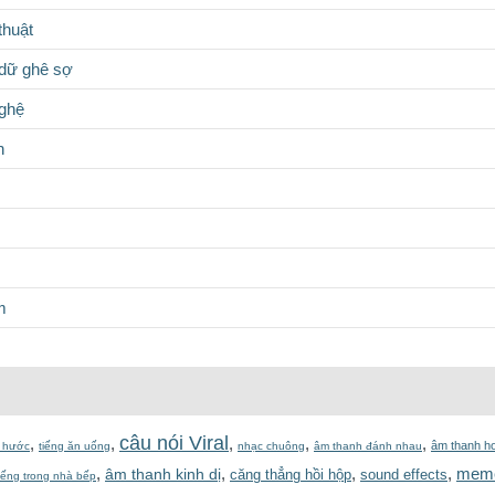
thuật
dữ ghê sợ
nghệ
n
m
câu nói Viral
,
,
,
,
,
âm thanh ho
i hước
tiếng ăn uống
nhạc chuông
âm thanh đánh nhau
,
,
,
,
meme
âm thanh kinh dị
căng thẳng hồi hộp
sound effects
iếng trong nhà bếp