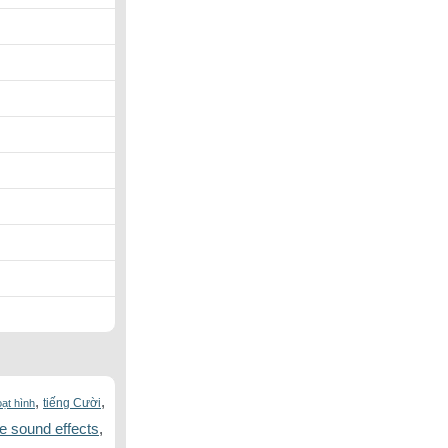
,
,
tiếng Cười
ạt hình
 sound effects
,